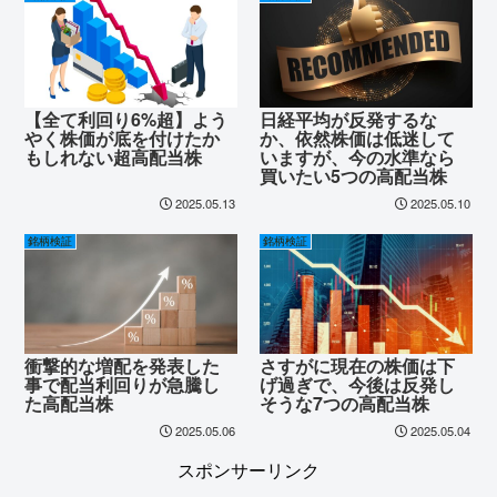
【全て利回り6%超】よう
日経平均が反発するな
やく株価が底を付けたか
か、依然株価は低迷して
もしれない超高配当株
いますが、今の水準なら
買いたい5つの高配当株
2025.05.13
2025.05.10
銘柄検証
銘柄検証
衝撃的な増配を発表した
さすがに現在の株価は下
事で配当利回りが急騰し
げ過ぎで、今後は反発し
た高配当株
そうな7つの高配当株
2025.05.06
2025.05.04
スポンサーリンク