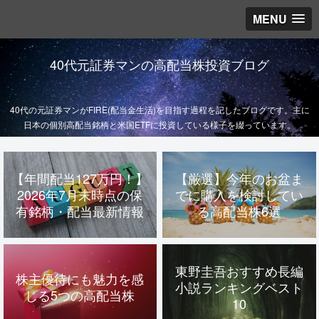
MENU
40代元証券マンの高配当株投資ブログ
40代の元証券マンがFIRE(配当金生活)を目指す過程を記したブログです。主に
日本の個別高配当銘柄と米国ETFに投資している様子を綴っています。
【年間配当127万円！】
【厳選】今年のお盆ま
2026年7月末時点の保
でに購入を検討してい
有銘柄・配当最新情報
る高配当株6選
東野圭吾おすすめ長編
株主優待にも魅力を感
小説ランキングベスト
じる5つの高配当株
10