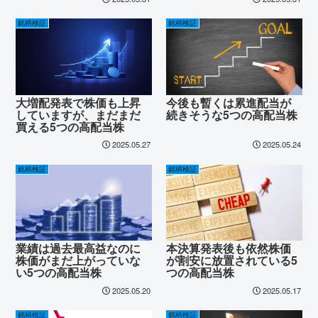
銘柄検証
銘柄検証
大増配発表で株価も上昇
今後も暫くは累進配当が
していますが、まだまだ
続きそうな5つの高配当株
買える5つの高配当株
2025.05.27
2025.05.24
銘柄検証
銘柄検証
業績は過去最高益なのに
本決算発表後も依然株価
株価がまだ上がっていな
が割安に放置されている5
い5つの高配当株
つの高配当株
2025.05.20
2025.05.17
銘柄検証
銘柄検証