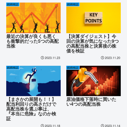
銘柄検証
銘柄検証
最近の決算が良くも悪く
【決算ダイジェスト】今
も衝撃的だった5つの高配
回の決算が気になった9つ
当株
の高配当株と決算後の株
価を検証
2023.11.23
2023.11.20
銘柄検証
銘柄検証
【まさかの展開も！！】
原油価格下落時に買いた
配当利回りの高さだけで
い4つの高配当株
高配当株を選ぶ事は、
『本当に危険』なのか検
証
2023.11.18
2023.11.14