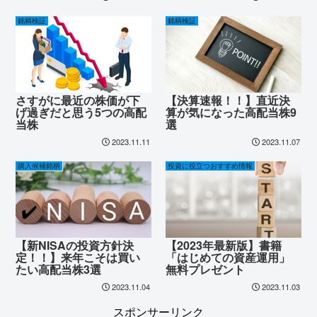
銘柄検証
銘柄検証
さすがに最近の株価が下
【決算速報！！】直近決
げ過ぎだと思う5つの高配
算が気になった高配当株9
当株
選
2023.11.11
2023.11.07
購入候補銘柄
投資に役立つおすすめ情報
【新NISAの投資方針決
【2023年最新版】書籍
定！！】来年こそは買い
「はじめての資産運用」
たい高配当株3選
無料プレゼント
2023.11.04
2023.11.03
スポンサーリンク