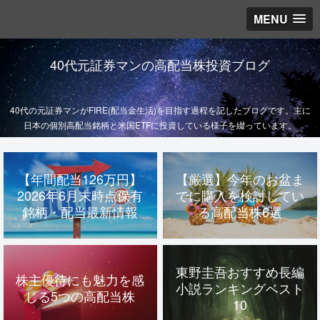
MENU
40代元証券マンの高配当株投資ブログ
40代の元証券マンがFIRE(配当金生活)を目指す過程を記したブログです。主に
日本の個別高配当銘柄と米国ETFに投資している様子を綴っています。
【年間配当126万円】
【厳選】今年のお盆ま
2026年6月末時点保有
でに購入を検討してい
銘柄・配当最新情報
る高配当株6選
東野圭吾おすすめ長編
株主優待にも魅力を感
小説ランキングベスト
じる5つの高配当株
10