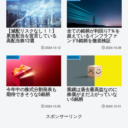
【減配リスクなし！！】
全ての銘柄が利回り7％を
累進配当を宣言している
超えているインフラファ
高配当株12選
ンド5銘柄を徹底検証
2024.10.12
2024.10.08
銘柄検証
銘柄検証
今年中の株式分割発表も
業績は過去最高益なのに
期待できそうな5銘柄
株価がまだ上がっていな
い5銘柄
2024.10.05
2024.10.01
スポンサーリンク