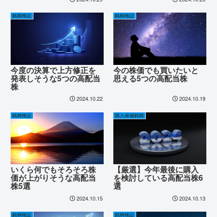
銘柄検証
銘柄検証
今度の決算で上方修正を
今の株価でも買いたいと
発表しそうな5つの高配当
思える5つの高配当株
株
2024.10.22
2024.10.19
銘柄検証
購入候補銘柄
いくら何でもそろそろ株
【厳選】今年最後に購入
価が上がりそうな高配当
を検討している高配当株6
株5選
選
2024.10.15
2024.10.13
銘柄検証
銘柄検証