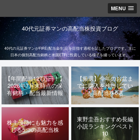
MENU
40代元証券マンの高配当株投資ブログ
40代の元証券マンがFIRE(配当金生活)を目指す過程を記したブログです。主に
日本の個別高配当銘柄と米国ETFに投資している様子を綴っています。
【年間配当127万円！】
【厳選】今年のお盆ま
2026年7月末時点の保
でに購入を検討してい
有銘柄・配当最新情報
る高配当株6選
東野圭吾おすすめ長編
株主優待にも魅力を感
小説ランキングベスト
じる5つの高配当株
10