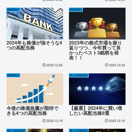
銘柄検証
銘柄検証
2024年も株価が強そうな4
2023年の株式市場を振り
つの高配当株
返りつつ、今年買って良
かったベスト3銘柄を発
表！！
2023.12.26
2023.12.23
銘柄検証
購入候補銘柄
今後の株価急騰が期待で
【厳選】2024年に買い増
きる4つの高配当株
したい高配当株9選
2023.12.19
2023.12.16
購入候補銘柄
購入候補銘柄