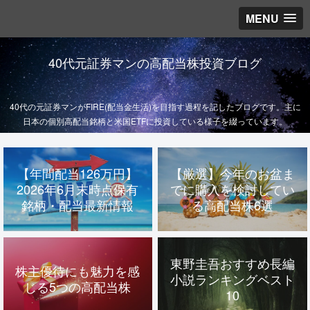
MENU
40代元証券マンの高配当株投資ブログ
40代の元証券マンがFIRE(配当金生活)を目指す過程を記したブログです。主に
日本の個別高配当銘柄と米国ETFに投資している様子を綴っています。
【年間配当126万円】
【厳選】今年のお盆ま
2026年6月末時点保有
でに購入を検討してい
銘柄・配当最新情報
る高配当株6選
東野圭吾おすすめ長編
株主優待にも魅力を感
小説ランキングベスト
じる5つの高配当株
10