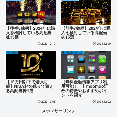
【後半8銘柄】2024年に購
【前半7銘柄】2024年に購
入を検討している高配当
入を検討している高配当
株15選
株15選
2023.12.10
2023.12.09
銘柄検証
株式投資の始め方
【10万円以下で購入可
【無料金融情報アプリ利
能】NISA枠の残りで狙え
用可能！！】moomoo証
る高配当株4選
券の特徴やおすすめポイ
ントを紹介
2023.12.06
2023.12.02
スポンサーリンク