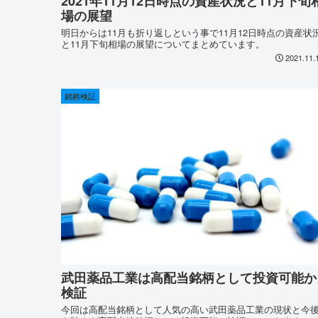
2021年11月12日時点の資産状況と11月下旬
場の展望
明日からは11月も折り返しという事で11月12日時点の資産状
と11月下旬相場の展望についてまとめています。
2021.11.
銘柄検証
武田薬品工業は高配当銘柄として投資可能か
検証
今回は高配当銘柄として人気の高い武田薬品工業の現状と今