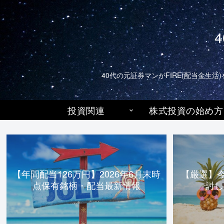
40代の元証券マンがFIRE(配当金
投資関連
株式投資の始め方
【年間配当126万円】2026年6月末時
【厳選】
点保有銘柄・配当最新情報
討し