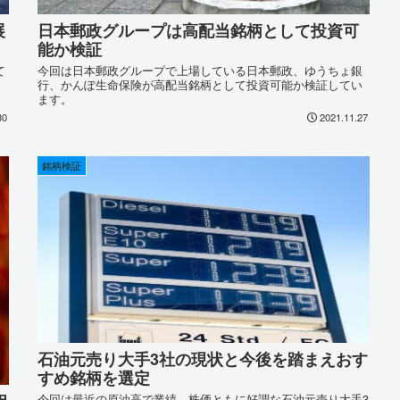
展
日本郵政グループは高配当銘柄として投資可
能か検証
て
今回は日本郵政グループで上場している日本郵政、ゆうちょ銀
行、かんぽ生命保険が高配当銘柄として投資可能か検証してい
ます。
30
2021.11.27
銘柄検証
石油元売り大手3社の現状と今後を踏まえおす
すめ銘柄を選定
今回は最近の原油高で業績、株価ともに好調な石油元売り大手3