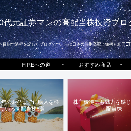
40代元証券マンの高配当株投資ブロ
生活)を目指す過程を記したブログです。主に日本の個別高配当銘柄と米国E
FIREへの道
おすすめ商品
今年のお盆までに購入を検
株主優待にも魅力を感じ
ている高配当株6選
配当株