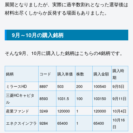
展開となりましたが、実際に過半数割れとなった選挙後は
材料出尽くしからか反発する場面もありました。
9月～10月の購入銘柄
そんな9月、10月に購入した銘柄はこちらの4銘柄です。
購入時
銘柄
コード
購入単価
株数
購入金額
期
ミラースHD
8897
503
200
100540
9月5日
三菱HCキャピタ
8593
1031.5
100
103150
9月11日
ル
産業ファンド
3249
120000
1
120000
10月4日
10月16
エネクスインフラ
9284
65400
1
65400
日