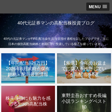
MENU
40代元証券マンの高配当株投資ブログ
40代の元証券マンがFIRE(配当金生活)を目指す過程を記したブログです。主に
日本の個別高配当銘柄と米国ETFに投資している様子を綴っています。
【年間配当126万円】
【厳選】今年のお盆ま
2026年6月末時点保有
でに購入を検討してい
銘柄・配当最新情報
る高配当株6選
東野圭吾おすすめ長編
株主優待にも魅力を感
小説ランキングベスト
じる5つの高配当株
10