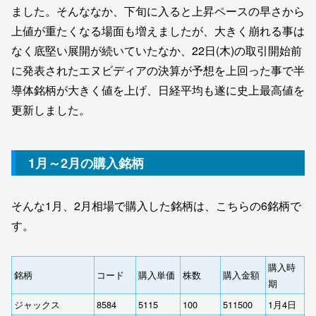
ました。そんななか、下旬に入ると上昇ペースの早さから
上値が重たくなる場面も増えましたが、大きく崩れる事は
なく底堅い展開が続いていたなか、22日(木)の取引開始前
に発表されたエヌビディアの決算が予想を上回った事で半
導体銘柄が大きく値を上げ、日経平均も遂に史上最高値を
更新しました。
1月～2月の購入銘柄
そんな1月、2月相場で購入した銘柄は、こちらの6銘柄で
す。
購入時
銘柄
コード
購入単価
株数
購入金額
期
ジャックス
8584
5115
100
511500
1月4日