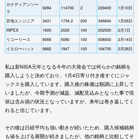
カナディアンソー
9284
114700
2
229400
1月10日
ラ
宮地エンジニア
3431
1734.2
200
346840
1月26日
INPEX
1605
2025
100
202500
2月1日
リコーリース
8566
5080
100
508000
2月14日
イエローハット
9882
1947
100
194700
2月28日
私は新NISA元年となる今年の大発会では何らかの銘柄を
購入しようと決めており、1月4日寄り付き後すぐにジャ
ックスを購入しています。購入後の株価は順調に上昇して
いましたが、今期予測が減益、減配見込みとなった事で現
状は含み損の状況となっていますが、来年は巻き返してく
れると信じています。
その後は日経平均も強い動きが続いたため、購入候補銘柄
も値を上げる展開が続きましたが、他の銘柄と比較してそ