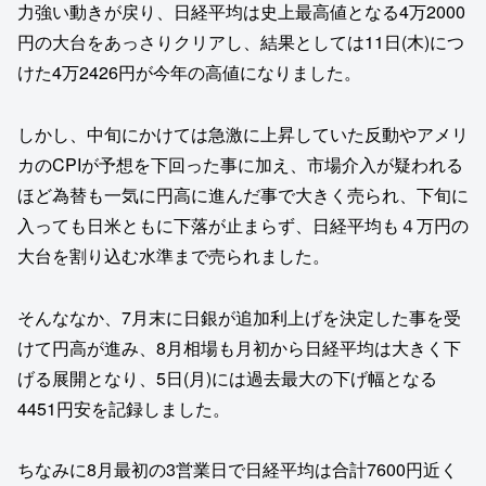
力強い動きが戻り、日経平均は史上最高値となる4万2000
円の大台をあっさりクリアし、結果としては11日(木)につ
けた4万2426円が今年の高値になりました。
しかし、中旬にかけては急激に上昇していた反動やアメリ
カのCPIが予想を下回った事に加え、市場介入が疑われる
ほど為替も一気に円高に進んだ事で大きく売られ、下旬に
入っても日米ともに下落が止まらず、日経平均も４万円の
大台を割り込む水準まで売られました。
そんななか、7月末に日銀が追加利上げを決定した事を受
けて円高が進み、8月相場も月初から日経平均は大きく下
げる展開となり、5日(月)には過去最大の下げ幅となる
4451円安を記録しました。
ちなみに8月最初の3営業日で日経平均は合計7600円近く