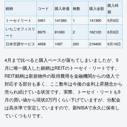
購入時
銘柄
コード
購入単価
株数
購入金額
期
トーセイリート
3451
141360
1
141360
5月9日
いちごオフィスリ
8975
81060
2
162120
6月6日
ート
日本空調サービス
4658
1097
200
219400
6月19日
4月まで比べると購入ペースが落ちてしまいましたが、5
月に唯一購入した銘柄はREITのトーセイ・リートです。
REIT銘柄は新規物件の取得費用を金融機関からの借入で
対応する部分も多く、ここ数年は今後の金利上昇懸念から
売られ続けている状況です。実際、トーセイ・リートも5
月の買い値から現状2万円くらい下げていますが、分配金
は高水準で安定していますので、新NISAで永久に保有し
ていくつもりです。