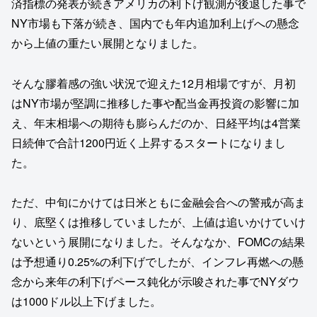
済指標の発表が続きアメリカの利下げ観測が後退した事で
NY市場も下落が続き、国内でも年内追加利上げへの懸念
から上値の重たい展開となりました。
そんな膠着感の強い状況で迎えた12月相場ですが、月初
はNY市場が堅調に推移した事や配当金再投資の影響に加
え、年末相場への期待も膨らんだのか、日経平均は4営業
日続伸で合計1200円近く上昇するスタートになりまし
た。
ただ、中旬にかけては日米ともに金融会合への警戒が高ま
り、底堅くは推移していましたが、上値は追いかけていけ
ないという展開になりました。そんななか、FOMCの結果
は予想通り0.25%の利下げでしたが、インフレ再燃への懸
念から来年の利下げペース鈍化が示唆された事でNYダウ
は1000ドル以上下げました。