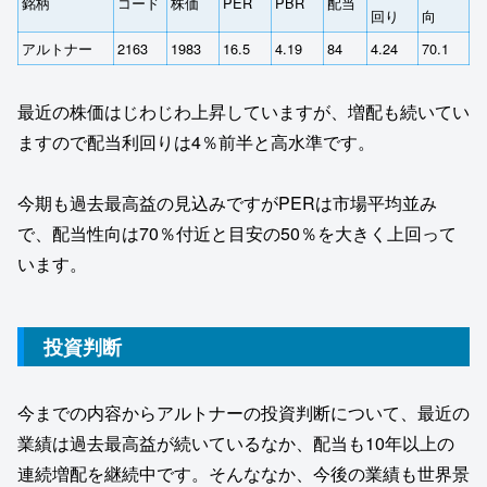
銘柄
コード
株価
PER
PBR
配当
回り
向
アルトナー
2163
1983
16.5
4.19
84
4.24
70.1
最近の株価はじわじわ上昇していますが、増配も続いてい
ますので配当利回りは4％前半と高水準です。
今期も過去最高益の見込みですがPERは市場平均並み
で、配当性向は70％付近と目安の50％を大きく上回って
います。
投資判断
今までの内容からアルトナーの投資判断について、最近の
業績は過去最高益が続いているなか、配当も10年以上の
連続増配を継続中です。そんななか、今後の業績も世界景