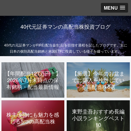
MENU
40代元証券マンの高配当株投資ブログ
40代の元証券マンがFIRE(配当金生活)を目指す過程を記したブログです。主に
日本の個別高配当銘柄と米国ETFに投資している様子を綴っています。
【年間配当127万円！】
【厳選】今年のお盆ま
2026年7月末時点の保
でに購入を検討してい
有銘柄・配当最新情報
る高配当株6選
東野圭吾おすすめ長編
株主優待にも魅力を感
小説ランキングベスト
じる5つの高配当株
10