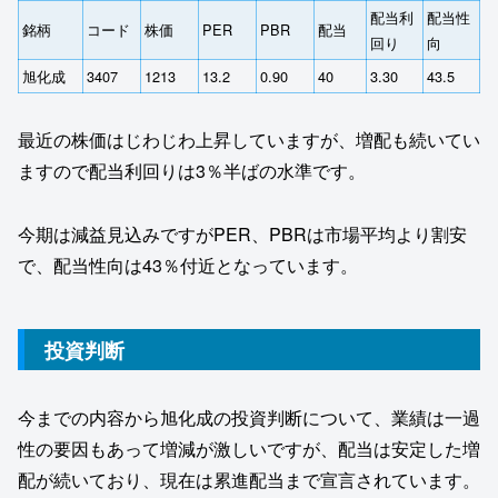
配当利
配当性
銘柄
コード
株価
PER
PBR
配当
回り
向
旭化成
3407
1213
13.2
0.90
40
3.30
43.5
最近の株価はじわじわ上昇していますが、増配も続いてい
ますので配当利回りは3％半ばの水準です。
今期は減益見込みですがPER、PBRは市場平均より割安
で、配当性向は43％付近となっています。
投資判断
今までの内容から旭化成の投資判断について、業績は一過
性の要因もあって増減が激しいですが、配当は安定した増
配が続いており、現在は累進配当まで宣言されています。