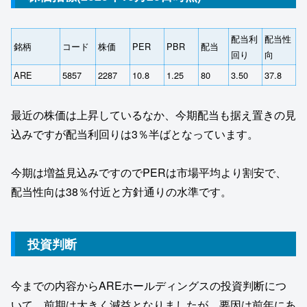
配当利
配当性
銘柄
コード
株価
PER
PBR
配当
回り
向
ARE
5857
2287
10.8
1.25
80
3.50
37.8
最近の株価は上昇しているなか、今期配当も据え置きの見
込みですが配当利回りは3％半ばとなっています。
今期は増益見込みですのでPERは市場平均より割安で、
配当性向は38％付近と方針通りの水準です。
投資判断
今までの内容からAREホールディングスの投資判断につ
いて、前期は大きく減益となりましたが、要因は前年にあ