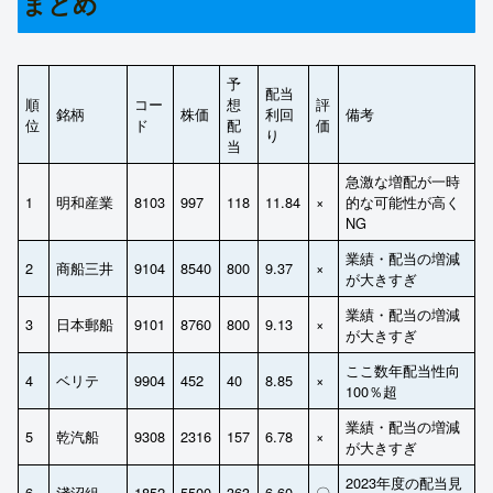
まとめ
予
配当
順
コー
想
評
銘柄
株価
利回
備考
位
ド
配
価
り
当
急激な増配が一時
1
明和産業
8103
997
118
11.84
×
的な可能性が高く
NG
業績・配当の増減
2
商船三井
9104
8540
800
9.37
×
が大きすぎ
業績・配当の増減
3
日本郵船
9101
8760
800
9.13
×
が大きすぎ
ここ数年配当性向
4
ベリテ
9904
452
40
8.85
×
100％超
業績・配当の増減
5
乾汽船
9308
2316
157
6.78
×
が大きすぎ
2023年度の配当見
6
淺沼組
1852
5500
363
6.60
〇