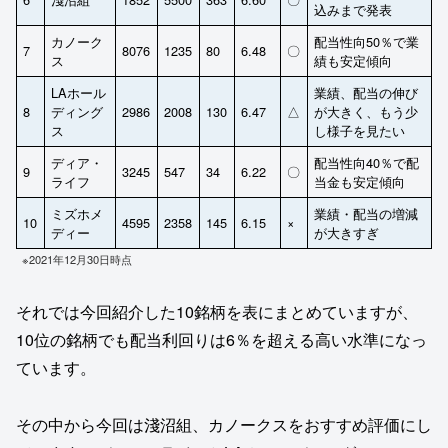
込みまで発表
カノーク
配当性向50％で業
7
8076
1235
80
6.48
〇
ス
績も安定傾向
LAホール
業績、配当の伸び
8
ディング
2986
2008
130
6.47
△
が大きく、もう少
ス
し様子を見たい
ディア・
配当性向40％で配
9
3245
547
34
6.22
〇
ライフ
当金も安定傾向
ミズホメ
業績・配当の増減
10
4595
2358
145
6.15
×
ディー
が大きすぎ
※2021年12月30日時点
それでは今回紹介した10銘柄を表にまとめていますが、
10位の銘柄でも配当利回りは6％を超える高い水準になっ
ています。
その中から今回は淺沼組、カノークスをおすすめ評価にし