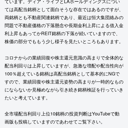
ています。ディア・ライフとLAホールディングスについ
ては高配当銘柄として面白そうな存在ではあるのですが、
両銘柄とも不動産関連銘柄であり、最近は恒大集団絡みの
問題で不動産価格の下落懸念や長期金利上昇による借入金
利上昇もあってかREIT銘柄の下落が続いていますので、
株価の部分でももう少し様子を見たいところもあります。
コロナからの業績回復や株主還元意識の高まりで全体的な
配当利回りは上昇していますが、急激な増配や配当性向が
100％超えている銘柄は高配当銘柄として基本的にNGで
すので、業績回復や株主還元姿勢の高まりが一時的なもの
にならないか見極めながら引き続き銘柄検証を行っていき
たいと考えています。
全市場配当利回り上位10銘柄の投資判断はYouTubeで動
画版も投稿していますのであわせてご覧下さい。