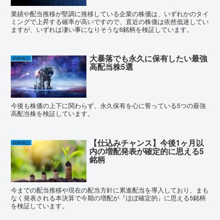
業績や配当推移が堅調に推移している企業の株価は、いずれかのタイ
ミングで上昇する確率が高いですので、直近の株価は依然低迷してい
ますが、いずれは凄い事になりそうな6銘柄を検証しています。
大暴落でも永久に保有したい最強
銘柄検証
高配当株5選
今後も株価の上下に関わらず、永久保有を心に誓っている5つの最強
高配当株を検証しています。
【仕込みチャンス】今後1ヶ月以
銘柄検証
内の増配発表が確定的に思える5
銘柄
今までの配当推移や現在の配当方針に累進配当を導入しており、まも
なく発表される本決算で今期の増配が『ほぼ確定的』に思える5銘柄
を検証しています。