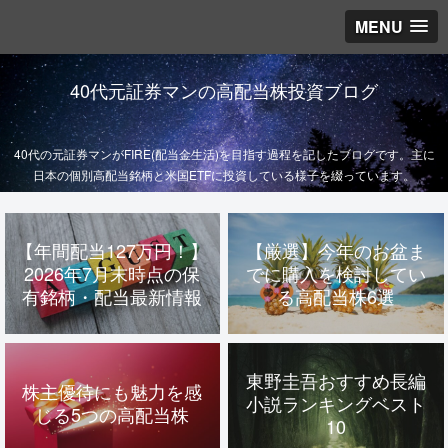
MENU
40代元証券マンの高配当株投資ブログ
40代の元証券マンがFIRE(配当金生活)を目指す過程を記したブログです。主に
日本の個別高配当銘柄と米国ETFに投資している様子を綴っています。
【年間配当127万円！】
【厳選】今年のお盆ま
2026年7月末時点の保
でに購入を検討してい
有銘柄・配当最新情報
る高配当株6選
東野圭吾おすすめ長編
株主優待にも魅力を感
小説ランキングベスト
じる5つの高配当株
10