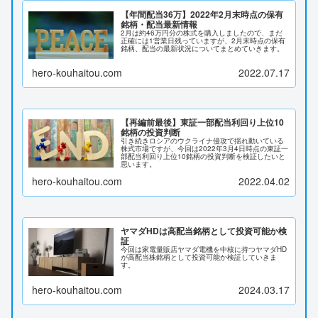
【年間配当36万】2022年2月末時点の保有
銘柄・配当最新情報
2月は約46万円分の株式を購入しましたので、まだ
正確には1営業日残っていますが、2月末時点の保有
銘柄、配当の最新状況についてまとめていきます。
hero-kouhaitou.com
2022.07.17
【再編前最後】東証一部配当利回り上位10
銘柄の投資判断
引き続きロシアのウクライナ侵攻で揺れ動いている
株式市場ですが、今回は2022年3月4日時点の東証一
部配当利回り上位10銘柄の投資判断を検証したいと
思います。
hero-kouhaitou.com
2022.04.02
ヤマダHDは高配当銘柄として投資可能か検
証
今回は家電量販店ヤマダ電機を中核に持つヤマダHD
が高配当株銘柄として投資可能か検証していきま
す。
hero-kouhaitou.com
2024.03.17