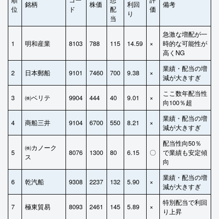
銘柄
株価
利回
備考
位
ド
配
価
り
当
急激な増配が一
1
明和産業
8103
788
115
14.59
×
時的な可能性が
高くNG
業績・配当の増
2
日本郵船
9101
7460
700
9.38
×
減が大きすぎ
ここ数年配当性
3
㈱ベリテ
9904
444
40
9.01
×
向100％超
業績・配当の増
4
商船三井
9104
6700
550
8.21
×
減が大きすぎ
配当性向50％
㈱カノーク
5
8076
1300
80
6.15
〇
で業績も安定傾
ス
向
業績・配当の増
6
乾汽船
9308
2237
132
5.90
×
減が大きすぎ
特別配当で利回
7
極東貿易
8093
2461
145
5.89
×
り上昇