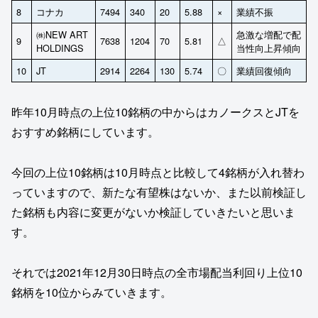
8
コナカ
7494
340
20
5.88
×
業績不振
㈱NEW ART
急激な増配で配
9
7638
1204
70
5.81
△
HOLDINGS
当性向上昇傾向
10
JT
2914
2264
130
5.74
〇
業績回復傾向
昨年10月時点の上位10銘柄の中からはカノークスとJTを
おすすめ銘柄にしています。
今回の上位10銘柄は10月時点と比較して4銘柄が入れ替わ
っていますので、新たな有望株はないか、また以前検証し
た銘柄も内容に変更がないか検証していきたいと思いま
す。
それでは2021年12月30日時点の全市場配当利回り上位10
銘柄を10位からみていきます。