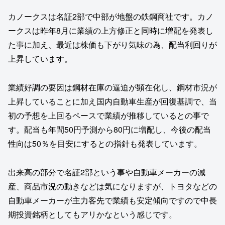
カノークスは名証2部で中部が地盤の鉄鋼商社です。カノ
ークスは昨年8月に業績の上方修正と同時に増配を発表し
た事に加え、最近は株価も下がり気味の為、配当利回りが
上昇しています。
業績好調の要因は鋼材在庫の逼迫が顕在化し、鋼材市況が
上昇していることに加え国内自動車生産が回復基調で、当
初の予想を上回るペースで業績が推移しているとの事で
す。配当も年間50円予測から80円に増配し、今後の配当
性向は50％を目安にするとの指針も発表しています。
出来高の部分で名証2部という事や自動車メーカーの減
産、商品市況の動きなどは気になりますが、トヨタなどの
自動車メーカーが主力客先で業績も安定傾向ですので中長
期投資銘柄としてもアリかなという感じです。