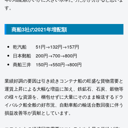
す。
商船3社の2021年増配額
乾汽船 51円→132円→157円
日本郵船 200円→700→800円
商船三井 150円→550円→800円
業績好調の要因は引き続きコンテナ船の旺盛な貨物需要と
運賃上昇による大幅な増益に加え、鉄鉱石、石炭、穀物等
の様々な資源を、梱包せずに大量にそのまま輸送するドラ
イバルク船全般の好市況、自動車船の輸送台数回復に伴う
損益改善等が貢献としています。