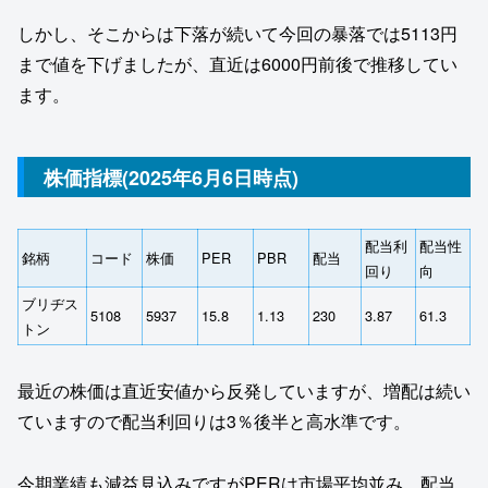
しかし、そこからは下落が続いて今回の暴落では5113円
まで値を下げましたが、直近は6000円前後で推移してい
ます。
株価指標(2025年6月6日時点)
配当利
配当性
銘柄
コード
株価
PER
PBR
配当
回り
向
ブリヂス
5108
5937
15.8
1.13
230
3.87
61.3
トン
最近の株価は直近安値から反発していますが、増配は続い
ていますので配当利回りは3％後半と高水準です。
今期業績も減益見込みですがPERは市場平均並み、配当