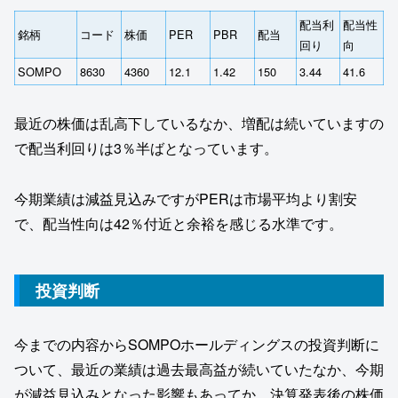
配当利
配当性
銘柄
コード
株価
PER
PBR
配当
回り
向
SOMPO
8630
4360
12.1
1.42
150
3.44
41.6
最近の株価は乱高下しているなか、増配は続いていますの
で配当利回りは3％半ばとなっています。
今期業績は減益見込みですがPERは市場平均より割安
で、配当性向は42％付近と余裕を感じる水準です。
投資判断
今までの内容からSOMPOホールディングスの投資判断に
ついて、最近の業績は過去最高益が続いていたなか、今期
が減益見込みとなった影響もあってか、決算発表後の株価