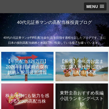
MENU
40代元証券マンの高配当株投資ブログ
40代の元証券マンがFIRE(配当金生活)を目指す過程を記したブログです。主に
日本の個別高配当銘柄と米国ETFに投資している様子を綴っています。
【年間配当126万円】
【厳選】今年のお盆ま
2026年6月末時点保有
でに購入を検討してい
銘柄・配当最新情報
る高配当株6選
東野圭吾おすすめ長編
株主優待にも魅力を感
小説ランキングベスト
じる5つの高配当株
10