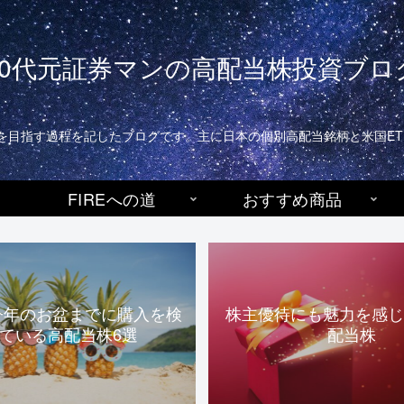
40代元証券マンの高配当株投資ブロ
生活)を目指す過程を記したブログです。主に日本の個別高配当銘柄と米国E
FIREへの道
おすすめ商品
今年のお盆までに購入を検
株主優待にも魅力を感じ
ている高配当株6選
配当株