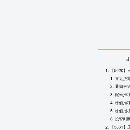
目
【5020】
直近決
通期最終
配当推
株価推
株価指標
投資判
【3861】