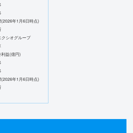
移
移
(2026年1月6日時点)
断
】エクシオグループ
算
利益(億円)
移
移
(2026年1月6日時点)
断