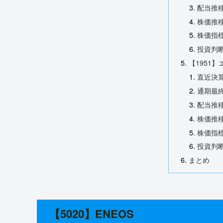
配当推
株価推
株価指標
投資判
【1951
直近決
通期最終
配当推
株価推
株価指標
投資判
まとめ
【5020】ENEOS