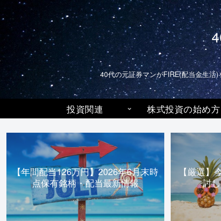
40代の元証券マンがFIRE(配当金
投資関連
株式投資の始め方
【年間配当126万円】2026年6月末時
【厳選】
点保有銘柄・配当最新情報
討し