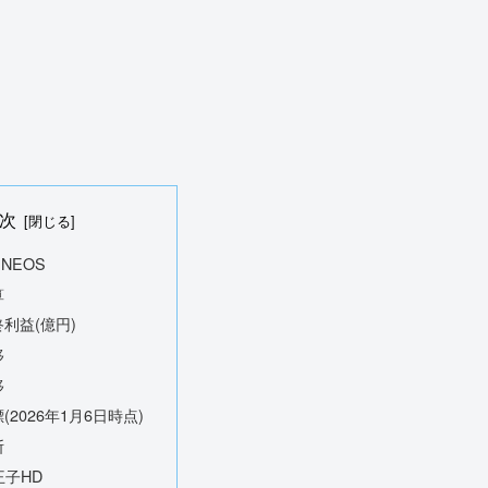
次
ENEOS
算
利益(億円)
移
移
(2026年1月6日時点)
断
王子HD