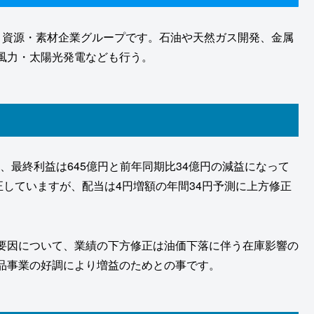
・資源・素材企業グループです。石油や天然ガス開発、金属
風力・太陽光発電なども行う。
り、最終利益は645億円と前年同期比34億円の減益になって
正していますが、配当は4円増額の年間34円予測に上方修正
要因について、業績の下方修正は油価下落に伴う在庫影響の
品事業の好調により増益のためとの事です。