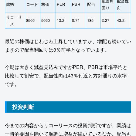
配当利
配当性
銘柄
コード
株価
PER
PBR
配当
回り
向
リコーリ
8566
5660
13.2
0.74
185
3.27
43.2
ース
最近の株価はじわじわ上昇していますが、増配も続いてい
ますので配当利回りは3％前半となっています。
今期は大きく減益見込みですがPER、PBRは市場平均と
比較して割安で、配当性向は43％付近と方針通りの水準
です。
投資判断
今までの内容からリコーリースの投資判断ですが、業績は
一時的要因を除いて順調に増益が続いているなか、配当も