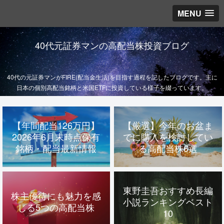
MENU
40代元証券マンの高配当株投資ブログ
40代の元証券マンがFIRE(配当金生活)を目指す過程を記したブログです。主に
日本の個別高配当銘柄と米国ETFに投資している様子を綴っています。
【年間配当126万円】
【厳選】今年のお盆ま
2026年6月末時点保有
でに購入を検討してい
銘柄・配当最新情報
る高配当株6選
東野圭吾おすすめ長編
株主優待にも魅力を感
小説ランキングベスト
じる5つの高配当株
10