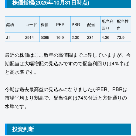
株価指標(2025年10月31日時点)
配当利
配当性
銘柄
コード
株価
PER
PBR
配当
回り
向
JT
2914
5365
16.9
2.30
234
4.36
73.9
最近の株価はここ数年の高値圏まで上昇していますが、今
期配当は大幅増配の見込みですので配当利回りは4％半ば
と高水準です。
今期は過去最高益の見込みになりましたがPER、PBRは
市場平均より割高で、配当性向は74％付近と方針通りの
水準です。
投資判断