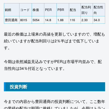
配当利
配当性
銘柄
コード
株価
PER
PBR
配当
回り
向
豊田通商
8015
5054
14.8
1.88
116
2.30
34.0
最近の株価は上場来の高値を更新していますので、増配も
続いていますが配当利回りは2％半ばまで低下していま
す。
今期は依然減益見込みですがPERは市場平均並みで、配
当性向は34％付近となっています。
投資判断
今までの内容から豊田通商の投資判断について、ここ数年
の業績や配当は順調に推移していましたが、今期はトラン