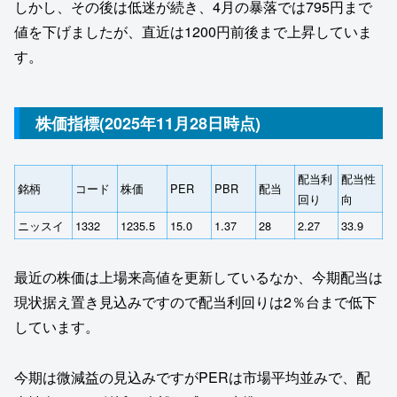
しかし、その後は低迷が続き、4月の暴落では795円まで
値を下げましたが、直近は1200円前後まで上昇していま
す。
株価指標(2025年11月28日時点)
配当利
配当性
銘柄
コード
株価
PER
PBR
配当
回り
向
ニッスイ
1332
1235.5
15.0
1.37
28
2.27
33.9
最近の株価は上場来高値を更新しているなか、今期配当は
現状据え置き見込みですので配当利回りは2％台まで低下
しています。
今期は微減益の見込みですがPERは市場平均並みで、配