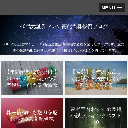
MENU
40代元証券マンの高配当株投資ブログ
40代の元証券マンがFIRE(配当金生活)を目指す過程を記したブログです。主に
日本の個別高配当銘柄と米国ETFに投資している様子を綴っています。
【年間配当127万円！】
【厳選】今年のお盆ま
2026年7月末時点の保
でに購入を検討してい
有銘柄・配当最新情報
る高配当株6選
東野圭吾おすすめ長編
株主優待にも魅力を感
小説ランキングベスト
じる5つの高配当株
10