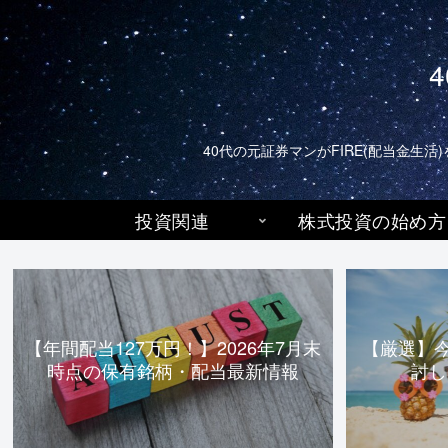
40代の元証券マンがFIRE(配当金
投資関連
株式投資の始め方
【年間配当127万円！】2026年7月末
【厳選】
時点の保有銘柄・配当最新情報
討し