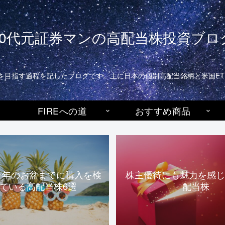
40代元証券マンの高配当株投資ブロ
生活)を目指す過程を記したブログです。主に日本の個別高配当銘柄と米国E
FIREへの道
おすすめ商品
今年のお盆までに購入を検
株主優待にも魅力を感じ
ている高配当株6選
配当株