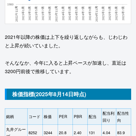
2021年以降の株価は上下を繰り返しながらも、じわじわ
と上昇が続いていました。
そんななか、今年に入ると上昇ペースが加速し、直近は
3200円前後で推移しています。
株価指標(2025年8月14日時点)
配当利
配当性
銘柄
コード
株価
PER
PBR
配当
回り
向
丸井グルー
8252
3244
20.8
2.40
131
4.04
83.9