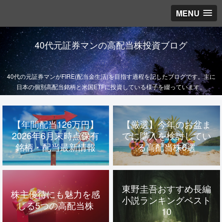
MENU
40代元証券マンの高配当株投資ブログ
40代の元証券マンがFIRE(配当金生活)を目指す過程を記したブログです。主に
日本の個別高配当銘柄と米国ETFに投資している様子を綴っています。
【年間配当126万円】
【厳選】今年のお盆ま
2026年6月末時点保有
でに購入を検討してい
銘柄・配当最新情報
る高配当株6選
東野圭吾おすすめ長編
株主優待にも魅力を感
小説ランキングベスト
じる5つの高配当株
10