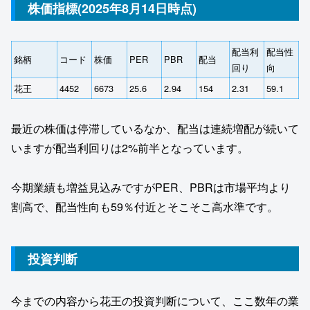
株価指標(2025年8月14日時点)
配当利
配当性
銘柄
コード
株価
PER
PBR
配当
回り
向
花王
4452
6673
25.6
2.94
154
2.31
59.1
最近の株価は停滞しているなか、配当は連続増配が続いて
いますが配当利回りは2%前半となっています。
今期業績も増益見込みですがPER、PBRは市場平均より
割高で、配当性向も59％付近とそこそこ高水準です。
投資判断
今までの内容から花王の投資判断について、ここ数年の業