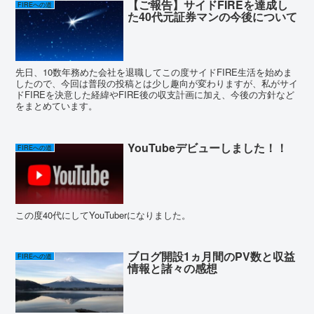
【ご報告】サイドFIREを達成し
FIREへの道
た40代元証券マンの今後について
先日、10数年務めた会社を退職してこの度サイドFIRE生活を始めま
したので、今回は普段の投稿とは少し趣向が変わりますが、私がサイ
ドFIREを決意した経緯やFIRE後の収支計画に加え、今後の方針など
をまとめています。
YouTubeデビューしました！！
FIREへの道
この度40代にしてYouTuberになりました。
ブログ開設1ヵ月間のPV数と収益
FIREへの道
情報と諸々の感想