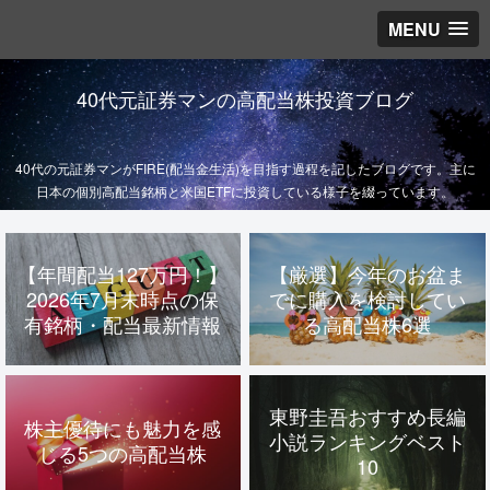
MENU
40代元証券マンの高配当株投資ブログ
40代の元証券マンがFIRE(配当金生活)を目指す過程を記したブログです。主に
日本の個別高配当銘柄と米国ETFに投資している様子を綴っています。
【年間配当127万円！】
【厳選】今年のお盆ま
2026年7月末時点の保
でに購入を検討してい
有銘柄・配当最新情報
る高配当株6選
東野圭吾おすすめ長編
株主優待にも魅力を感
小説ランキングベスト
じる5つの高配当株
10