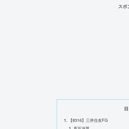
スポ
目
【8316】三井住友FG
直近決算