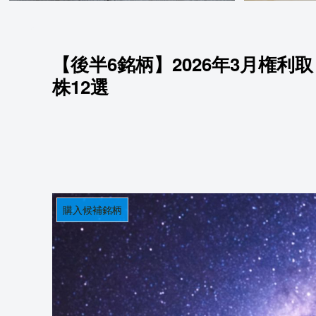
【後半6銘柄】2026年3月権
株12選
購入候補銘柄