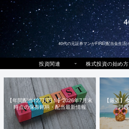
40代の元証券マンがFIRE(配当金
投資関連
株式投資の始め方
【年間配当127万円！】2026年7月末
【厳選】
時点の保有銘柄・配当最新情報
討し