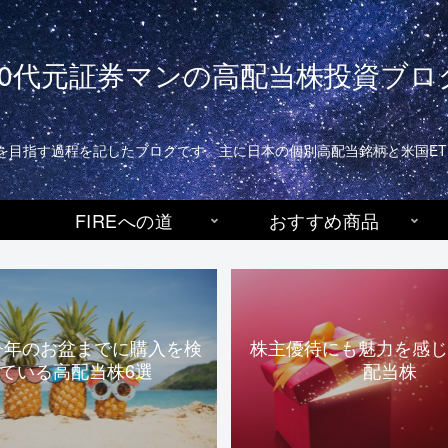
40代元証券マンの高配当株投資ブロ
生活)を目指す過程を記したブログです。主に日本の個別高配当銘柄と米国E
FIREへの道
おすすめ商品
今年のお盆までに購入を検
株主優待にも魅力を感じ
ている高配当株6選
配当株