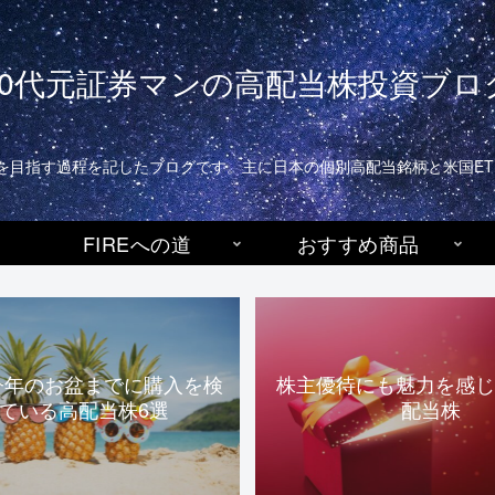
40代元証券マンの高配当株投資ブロ
生活)を目指す過程を記したブログです。主に日本の個別高配当銘柄と米国E
FIREへの道
おすすめ商品
今年のお盆までに購入を検
株主優待にも魅力を感じ
ている高配当株6選
配当株