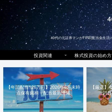
40代の元証券マンがFIRE(配当金
投資関連
株式投資の始め方
【年間配当126万円】2026年6月末時
【厳選】
点保有銘柄・配当最新情報
討し