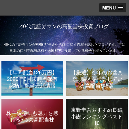
MENU
40代元証券マンの高配当株投資ブログ
40代の元証券マンがFIRE(配当金生活)を目指す過程を記したブログです。主に
日本の個別高配当銘柄と米国ETFに投資している様子を綴っています。
【年間配当126万円】
【厳選】今年のお盆ま
2026年6月末時点保有
でに購入を検討してい
銘柄・配当最新情報
る高配当株6選
東野圭吾おすすめ長編
株主優待にも魅力を感
小説ランキングベスト
じる5つの高配当株
10