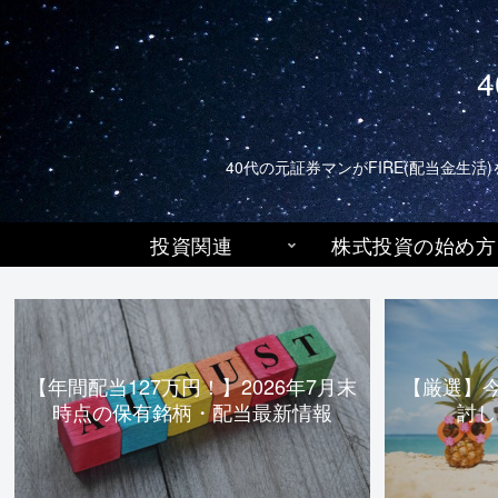
40代の元証券マンがFIRE(配当金
投資関連
株式投資の始め方
【年間配当127万円！】2026年7月末
【厳選】
時点の保有銘柄・配当最新情報
討し