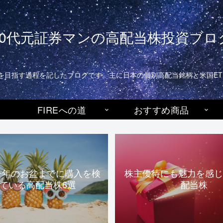
40代元証券マンの高配当株投資ブロ
生活)を目指す過程を記したブログです。主に日本の個別高配当銘柄と米国E
FIREへの道
おすすめ商品
今年のお盆までに購入を検
株主優待にも魅力を感じ
ている高配当株6選
配当株