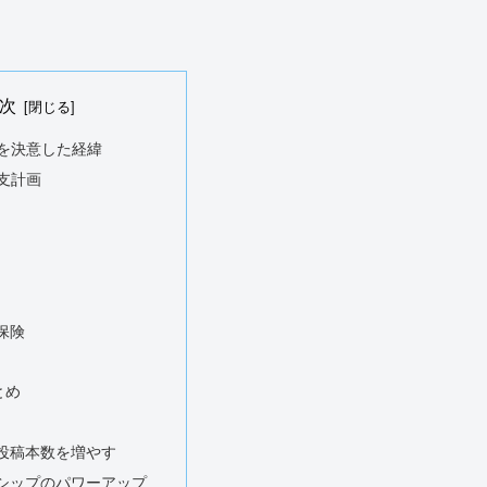
次
Eを決意した経緯
収支計画
保険
とめ
投稿本数を増やす
シップのパワーアップ