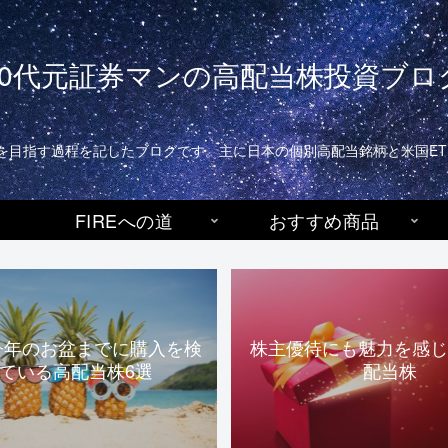
40代元証券マンの高配当株投資ブロ
生活)を目指す過程を記したブログです。主に日本の個別高配当銘柄と米国E
FIREへの道
おすすめ商品
今年のお盆までに購入を検
株主優待にも魅力を感じ
ている高配当株6選
配当株