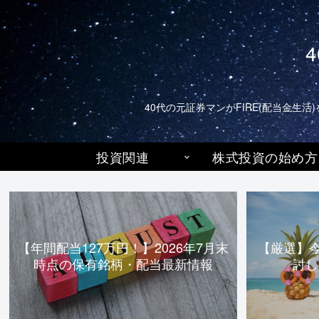
40代の元証券マンがFIRE(配当金
投資関連
株式投資の始め方
【年間配当127万円！】2026年7月末
【厳選】
時点の保有銘柄・配当最新情報
討し