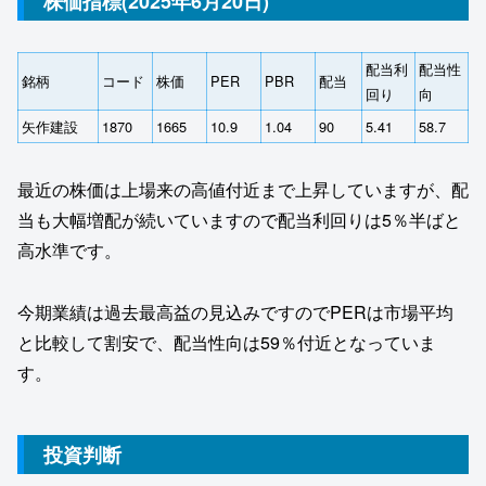
株価指標(2025年6月20日)
配当利
配当性
銘柄
コード
株価
PER
PBR
配当
回り
向
矢作建設
1870
1665
10.9
1.04
90
5.41
58.7
最近の株価は上場来の高値付近まで上昇していますが、配
当も大幅増配が続いていますので配当利回りは5％半ばと
高水準です。
今期業績は過去最高益の見込みですのでPERは市場平均
と比較して割安で、配当性向は59％付近となっていま
す。
投資判断