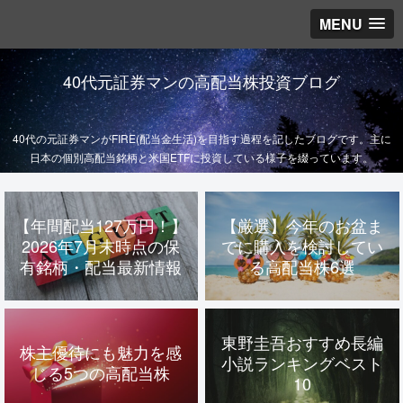
MENU
40代元証券マンの高配当株投資ブログ
40代の元証券マンがFIRE(配当金生活)を目指す過程を記したブログです。主に
日本の個別高配当銘柄と米国ETFに投資している様子を綴っています。
【年間配当127万円！】
【厳選】今年のお盆ま
2026年7月末時点の保
でに購入を検討してい
有銘柄・配当最新情報
る高配当株6選
東野圭吾おすすめ長編
株主優待にも魅力を感
小説ランキングベスト
じる5つの高配当株
10