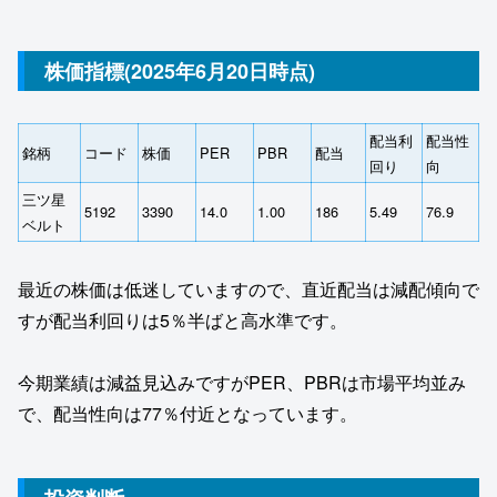
株価指標(2025年6月20日時点)
配当利
配当性
銘柄
コード
株価
PER
PBR
配当
回り
向
三ツ星
5192
3390
14.0
1.00
186
5.49
76.9
ベルト
最近の株価は低迷していますので、直近配当は減配傾向で
すが配当利回りは5％半ばと高水準です。
今期業績は減益見込みですがPER、PBRは市場平均並み
で、配当性向は77％付近となっています。