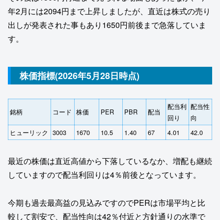
年2月には2094円まで上昇しましたが、直近は株式の売り
出しが発表された事もあり1650円前後まで急落していま
す。
株価指標(2026年5月28日時点)
配当利
配当性
銘柄
コード
株価
PER
PBR
配当
回り
向
ヒューリック
3003
1670
10.5
1.40
67
4.01
42.0
最近の株価は直近高値から下落しているなか、増配も継続
していますので配当利回りは4％前後となっています。
今期も過去最高益の見込みですのでPERは市場平均と比
較して割安で、配当性向は42％付近と方針通りの水準で