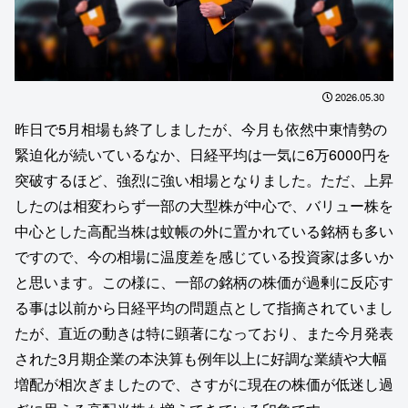
2026.05.30
昨日で5月相場も終了しましたが、今月も依然中東情勢の
緊迫化が続いているなか、日経平均は一気に6万6000円を
突破するほど、強烈に強い相場となりました。ただ、上昇
したのは相変わらず一部の大型株が中心で、バリュー株を
中心とした高配当株は蚊帳の外に置かれている銘柄も多い
ですので、今の相場に温度差を感じている投資家は多いか
と思います。この様に、一部の銘柄の株価が過剰に反応す
る事は以前から日経平均の問題点として指摘されていまし
たが、直近の動きは特に顕著になっており、また今月発表
された3月期企業の本決算も例年以上に好調な業績や大幅
増配が相次ぎましたので、さすがに現在の株価が低迷し過