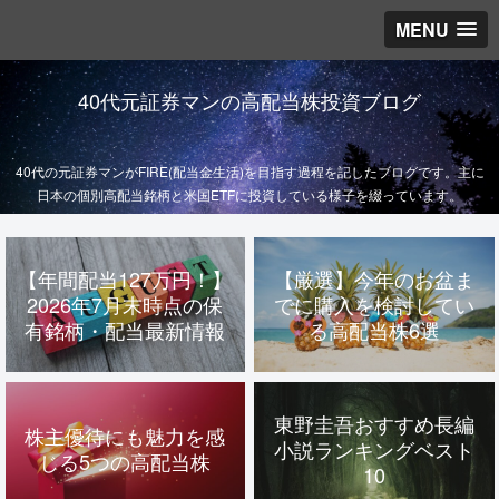
MENU
40代元証券マンの高配当株投資ブログ
40代の元証券マンがFIRE(配当金生活)を目指す過程を記したブログです。主に
日本の個別高配当銘柄と米国ETFに投資している様子を綴っています。
【年間配当127万円！】
【厳選】今年のお盆ま
2026年7月末時点の保
でに購入を検討してい
有銘柄・配当最新情報
る高配当株6選
東野圭吾おすすめ長編
株主優待にも魅力を感
小説ランキングベスト
じる5つの高配当株
10