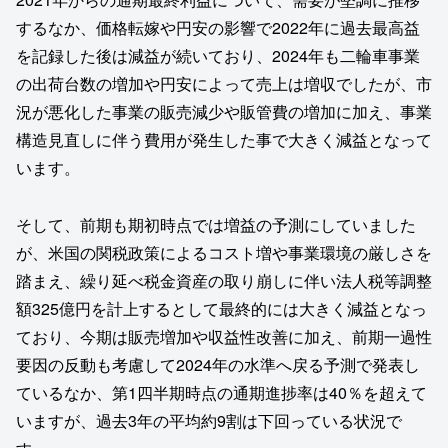
するなか、価格転嫁や円安の影響で2022年に過去最高益
を記録した後は減益が続いており、2024年も二輪車事業
の出荷台数の増加や円安によって売上は増収でしたが、市
況が悪化した事業の販売減少や販管費の増加に加え、事業
構造見直しに伴う費用が発生した事で大きく減益となって
います。
そして、前期も期初時点では増益の予測にしていました
が、米国の関税政策によるコスト増や事業環境の厳しさを
踏まえ、繰り延べ税金資産の取り崩しに伴い法人税等調整
額325億円を計上するとして最終的には大きく減益となっ
ており、今期は販売増加や収益性改善に加え、前期一過性
要因の反動も考慮して2024年の水準へ戻る予測で発表し
ているなか、第1四半期時点の通期進捗率は40％を超えて
いますが、過去3年の平均約9割は下回っている状況で