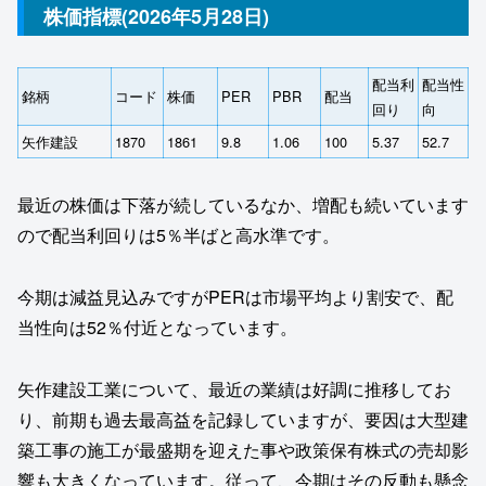
株価指標(2026年5月28日)
配当利
配当性
銘柄
コード
株価
PER
PBR
配当
回り
向
矢作建設
1870
1861
9.8
1.06
100
5.37
52.7
最近の株価は下落が続しているなか、増配も続いています
ので配当利回りは5％半ばと高水準です。
今期は減益見込みですがPERは市場平均より割安で、配
当性向は52％付近となっています。
矢作建設工業について、最近の業績は好調に推移してお
り、前期も過去最高益を記録していますが、要因は大型建
築工事の施工が最盛期を迎えた事や政策保有株式の売却影
響も大きくなっています。従って、今期はその反動も懸念