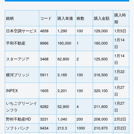
購入時
銘柄
コード
購入単価
株数
購入金額
期
日本空調サービス
4658
1,290
100
129,000
1月5日
1月14
平和不動産
8966
160,000
1
160,000
日
1月14
スターアジア
3468
62,800
2
125,600
日
1月22
横河ブリッジ
5911
3,165
100
316,500
日
1月27
INPEX
1605
3,201
100
320,100
日
いちごグリーンイ
1月27
9282
52,900
4
211,600
ンフラ
日
野村不動産HD
3231
1,040
200
208,000
2月2日
ソフトバンク
9434
213.3
1000
210,870
2月2日