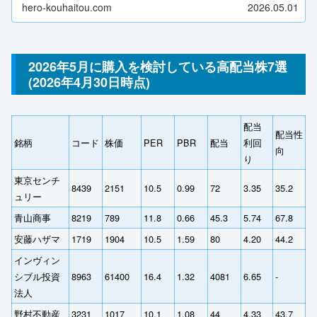
hero-kouhaitou.com
2026.05.01
2026年5月に購入を検討している高配当株7選
(2026年4月30日時点)
配当
配当性
銘柄
コード
株価
PER
PBR
配当
利回
向
り
東京センチ
8439
2151
10.5
0.99
72
3.35
35.2
ュリー
青山商事
8219
789
11.8
0.66
45.3
5.74
67.8
安藤ハザマ
1719
1904
10.5
1.59
80
4.20
44.2
インヴィン
シブル投資
8963
61400
16.4
1.32
4081
6.65
‐
法人
野村不動産
3231
1017
10.1
1.08
44
4.33
43.7