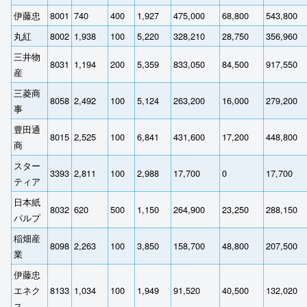
伊藤忠
8001
740
400
1,927
475,000
68,800
543,800
丸紅
8002
1,938
100
5,220
328,210
28,750
356,960
三井物
8031
1,194
200
5,359
833,050
84,500
917,550
産
三菱商
8058
2,492
100
5,124
263,200
16,000
279,200
事
豊田通
8015
2,525
100
6,841
431,600
17,200
448,800
商
スター
3393
2,811
100
2,988
17,700
0
17,700
ティア
日本紙
8032
620
500
1,150
264,900
23,250
288,150
パルプ
稲畑産
8098
2,263
100
3,850
158,700
48,800
207,500
業
伊藤忠
エネク
8133
1,034
100
1,949
91,520
40,500
132,020
ス