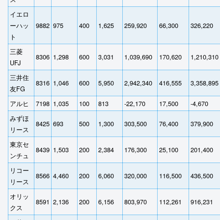
イエロ
ーハッ
9882
975
400
1,625
259,920
66,300
326,220
ト
三菱
8306
1,298
600
3,031
1,039,690
170,620
1,210,310
UFJ
三井住
8316
1,046
600
5,950
2,942,340
416,555
3,358,895
友FG
アルヒ
7198
1,035
100
813
-22,170
17,500
-4,670
みずほ
8425
693
500
1,300
303,500
76,400
379,900
リース
東京セ
8439
1,503
200
2,384
176,300
25,100
201,400
ンチュ
リコー
8566
4,460
200
6,060
320,000
116,500
436,500
リース
オリッ
8591
2,136
200
6,156
803,970
112,261
916,231
クス