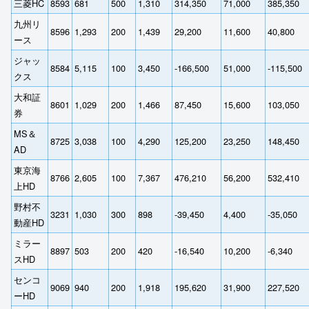
三菱HC
8593
681
500
1,310
314,350
71,000
385,350
九州リ
8596
1,293
200
1,439
29,200
11,600
40,800
ース
ジャッ
8584
5,115
100
3,450
-166,500
51,000
-115,500
クス
大和証
8601
1,029
200
1,466
87,450
15,600
103,050
券
MS＆
8725
3,038
100
4,290
125,200
23,250
148,450
AD
東京海
8766
2,605
100
7,367
476,210
56,200
532,410
上HD
野村不
3231
1,030
300
898
-39,450
4,400
-35,050
動産HD
ミラー
8897
503
200
420
-16,540
10,200
-6,340
スHD
センコ
9069
940
200
1,918
195,620
31,900
227,520
ーHD