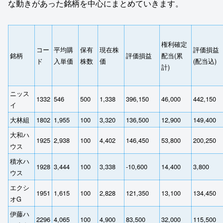
な動きがあった銘柄を中心にまとめていきます。
権利確定
コー
平均購
保有
現在株
評価損益
銘柄
評価損益
配当(累
ド
入単価
株数
価
(配当込)
計)
ニッス
1332
546
500
1,338
396,150
46,000
442,150
イ
大林組
1802
1,955
100
3,320
136,500
12,900
149,400
大和ハ
1925
2,938
100
4,402
146,450
53,800
200,250
ウス
積水ハ
1928
3,444
100
3,338
-10,600
14,400
3,800
ウス
エクシ
1951
1,615
100
2,828
121,350
13,100
134,450
オG
伊藤ハ
2296
4,065
100
4,900
83,500
32,000
115,500