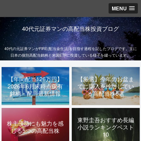
MENU
40代元証券マンの高配当株投資ブログ
40代の元証券マンがFIRE(配当金生活)を目指す過程を記したブログです。主に
日本の個別高配当銘柄と米国ETFに投資している様子を綴っています。
【年間配当126万円】
【厳選】今年のお盆ま
2026年6月末時点保有
でに購入を検討してい
銘柄・配当最新情報
る高配当株6選
東野圭吾おすすめ長編
株主優待にも魅力を感
小説ランキングベスト
じる5つの高配当株
10