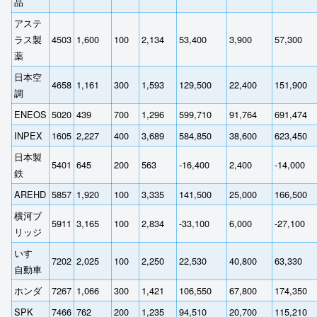
品
アステ
ラス製
4503
1,600
100
2,134
53,400
3,900
57,300
薬
日本空
4658
1,161
300
1,593
129,500
22,400
151,900
調
ENEOS
5020
439
700
1,296
599,710
91,764
691,474
INPEX
1605
2,227
400
3,689
584,850
38,600
623,450
日本製
5401
645
200
563
-16,400
2,400
-14,000
鉄
AREHD
5857
1,920
100
3,335
141,500
25,000
166,500
横河ブ
5911
3,165
100
2,834
-33,100
6,000
-27,100
リッジ
いすゞ
7202
2,025
100
2,250
22,530
40,800
63,330
自動車
ホンダ
7267
1,066
300
1,421
106,550
67,800
174,350
SPK
7466
762
200
1,235
94,510
20,700
115,210