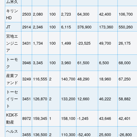
ム米久
キリン
2503
2,080
100
2,723
64,300
42,400
106,700
HD
JT
2914
2,346
100
6,115
376,900
173,360
550,260
宮地エ
ンジニ
3431
1,734
100
1,499
-23,525
49,700
26,175
ア
トーモ
3946
3,345
100
3,960
61,500
6,500
68,000
ク
産業フ
3249
116,555
2
140,700
48,290
18,960
67,250
ァンド
トーセ
イリー
3451
126,870
2
133,200
12,660
46,222
58,882
ト
KDX不
8972
159,345
1
158,100
-1,245
43,646
42,401
動産
ヘルス
3455
136,500
2
110,300
-52,400
25,600
-26,800