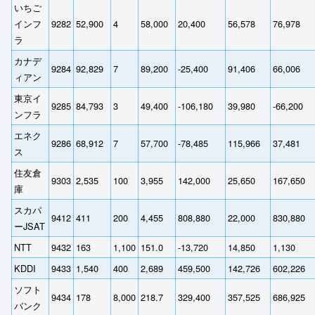
いちご
インフ
9282
52,900
4
58,000
20,400
56,578
76,978
ラ
カナデ
9284
92,829
7
89,200
-25,400
91,406
66,006
ィアン
東京イ
9285
84,793
3
49,400
-106,180
39,980
-66,200
ンフラ
エネク
9286
68,912
7
57,700
-78,485
115,966
37,481
ス
住友倉
9303
2,535
100
3,955
142,000
25,650
167,650
庫
スカパ
9412
411
200
4,455
808,880
22,000
830,880
ーJSAT
NTT
9432
163
1,100
151.0
-13,720
14,850
1,130
KDDI
9433
1,540
400
2,689
459,500
142,726
602,226
ソフト
9434
178
8,000
218.7
329,400
357,525
686,925
バンク