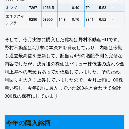
ホンダ
7267
1266.5
‐
0.40
70
5.53
‐
エネクスイ
9286
58900
14.8
0.76
3841
6.52
‐
ンフラ
そして、今月実際に購入した銘柄は野村不動産HDです。
野村不動産は4月末に本決算を発表しており、内容は今期
も過去最高益を更新して、配当も4円の増配予測と完璧な
内容でしたが、決算後の株価はバリュー株低迷の流れや金
利上昇への懸念もあってか低迷していました。そのため、
利回りも大きく上昇していましたので、今月上旬に100株
買い増し、今年2月に購入していた200株と合わせて合計
300株の保有にしています。
今年の購入銘柄