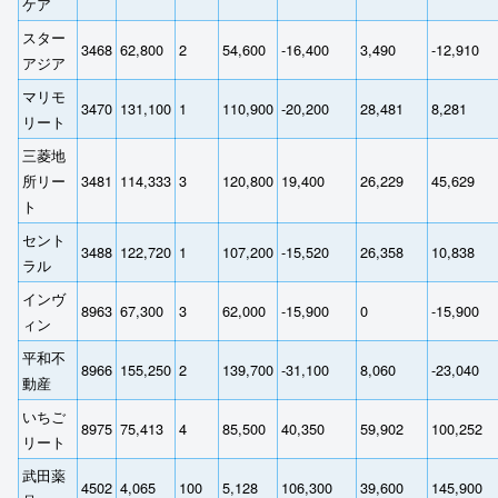
ケア
スター
3468
62,800
2
54,600
-16,400
3,490
-12,910
アジア
マリモ
3470
131,100
1
110,900
-20,200
28,481
8,281
リート
三菱地
所リー
3481
114,333
3
120,800
19,400
26,229
45,629
ト
セント
3488
122,720
1
107,200
-15,520
26,358
10,838
ラル
インヴ
8963
67,300
3
62,000
-15,900
0
-15,900
ィン
平和不
8966
155,250
2
139,700
-31,100
8,060
-23,040
動産
いちご
8975
75,413
4
85,500
40,350
59,902
100,252
リート
武田薬
4502
4,065
100
5,128
106,300
39,600
145,900