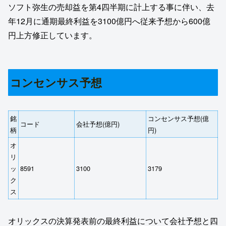
ソフト弥生の売却益を第4四半期に計上する事に伴い、去
年12月に通期最終利益を3100億円へ従来予想から600億
円上方修正しています。
コンセンサス予想
銘
コンセンサス予想(億
コード
会社予想(億円)
柄
円)
オ
リ
ッ
8591
3100
3179
ク
ス
オリックスの決算発表前の最終利益について会社予想と四