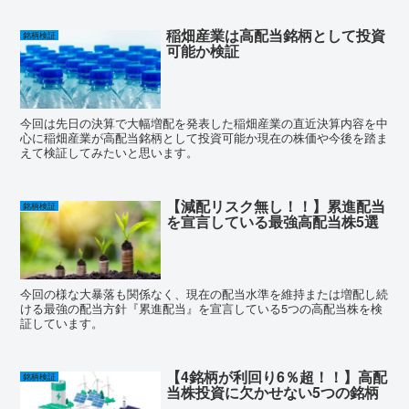
稲畑産業は高配当銘柄として投資
銘柄検証
可能か検証
今回は先日の決算で大幅増配を発表した稲畑産業の直近決算内容を中
心に稲畑産業が高配当銘柄として投資可能か現在の株価や今後を踏ま
えて検証してみたいと思います。
【減配リスク無し！！】累進配当
銘柄検証
を宣言している最強高配当株5選
今回の様な大暴落も関係なく、現在の配当水準を維持または増配し続
ける最強の配当方針『累進配当』を宣言している5つの高配当株を検
証しています。
【4銘柄が利回り6％超！！】高配
銘柄検証
当株投資に欠かせない5つの銘柄