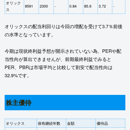
オリック
8591
2300
‐
0.84
85.6
3.72
‐
ス
オリックスの配当利回りは今回の増配を受けて3.7％前後
の水準となっています。
今期は現状終利益予想が開示されていない為、PERや配
当性向が算出できませんが、前期最終利益でみると
PER、PBRは市場平均と比較して割安で配当性向は
32.9%です。
株主優待
オリックス
保有継続年数
金額
優待品