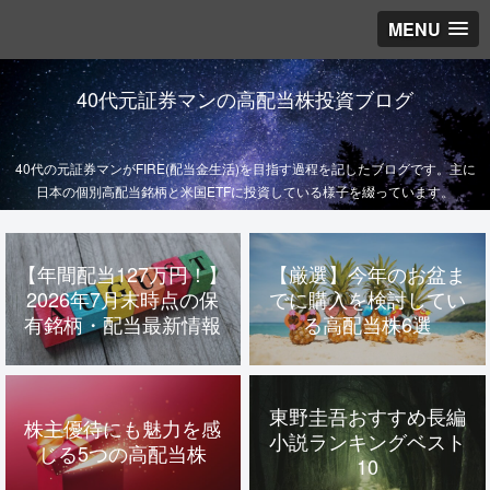
MENU
40代元証券マンの高配当株投資ブログ
40代の元証券マンがFIRE(配当金生活)を目指す過程を記したブログです。主に
日本の個別高配当銘柄と米国ETFに投資している様子を綴っています。
【年間配当127万円！】
【厳選】今年のお盆ま
2026年7月末時点の保
でに購入を検討してい
有銘柄・配当最新情報
る高配当株6選
東野圭吾おすすめ長編
株主優待にも魅力を感
小説ランキングベスト
じる5つの高配当株
10