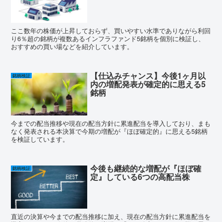
ここ数年の株価が上昇しておらず、買いやすい水準でありながら利回
り6％超の銘柄が複数あるインフラファンド5銘柄を個別に検証し、
おすすめの買い場などを紹介しています。
【仕込みチャンス】今後1ヶ月以
銘柄検証
内の増配発表が確定的に思える5
銘柄
今までの配当推移や現在の配当方針に累進配当を導入しており、まも
なく発表される本決算で今期の増配が『ほぼ確定的』に思える5銘柄
を検証しています。
今後も継続的な増配が『ほぼ確
銘柄検証
定』している6つの高配当株
直近の決算や今までの配当推移に加え、現在の配当方針に累進配当を