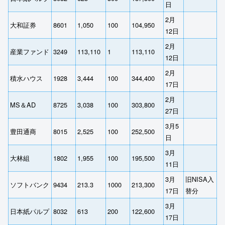
日
2月
大和証券
8601
1,050
100
104,950
12日
2月
産業ファンド
3249
113,110
1
113,110
12日
2月
積水ハウス
1928
3,444
100
344,400
17日
2月
MS＆AD
8725
3,038
100
303,800
27日
3月5
豊田通商
8015
2,525
100
252,500
日
3月
大林組
1802
1,955
100
195,500
11日
3月
旧NISA入
ソフトバンク
9434
213.3
1000
213,300
17日
替分
3月
日本紙パルプ
8032
613
200
122,600
17日