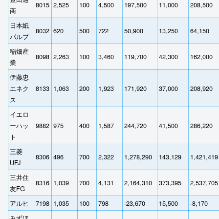
8015
2,525
100
4,500
197,500
11,000
208,500
商
日本紙
8032
620
500
722
50,900
13,250
64,150
パルプ
稲畑産
8098
2,263
100
3,460
119,700
42,300
162,000
業
伊藤忠
エネク
8133
1,063
200
1,923
171,920
37,000
208,920
ス
イエロ
ーハッ
9882
975
400
1,587
244,720
41,500
286,220
ト
三菱
8306
496
700
2,322
1,278,290
143,129
1,421,419
UFJ
三井住
8316
1,039
700
4,131
2,164,310
373,395
2,537,705
友FG
アルヒ
7198
1,035
100
798
-23,670
15,500
-8,170
みずほ