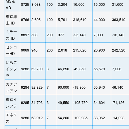
MS＆
8725
3,038
100
3,204
16,600
15,000
31,600
AD
東京海
8766
2,605
100
5,791
318,610
44,900
363,510
上HD
ミラー
8897
503
200
377
-25,140
7,000
-18,140
スHD
センコ
9069
940
200
2,018
215,620
26,900
242,520
ーHD
いちご
インフ
9282
62,700
3
46,250
-49,350
56,578
7,228
ラ
カナデ
9284
92,829
7
90,000
-19,800
65,940
46,140
ィアン
東京イ
9285
84,793
3
49,550
-105,730
34,604
-71,126
ンフラ
エネク
9286
68,912
7
54,200
-102,985
88,962
-14,023
ス