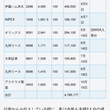
4月3
伊藤ハム米久
2296
4,065
100
406,500
日
4月7
INPEX
1605
1,691.5
100
169,150
日
5月
旧NISA入
オリックス
8591
2,941
100
294,100
14日
替分
6月
九州リース
8596
1,171
100
117,100
18日
7月
大和証券
8601
1,008
100
100,800
10日
9月
九州リース
8596
1,415
100
141,500
18日
アステラス製
10月
4503
1,600
100
160,000
薬
15日
合計
4,785,177
以前からお伝えしている様に、私は今年も夫婦2人分の成