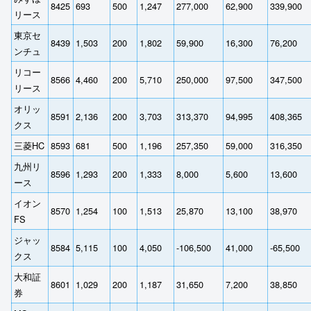
8425
693
500
1,247
277,000
62,900
339,900
リース
東京セ
8439
1,503
200
1,802
59,900
16,300
76,200
ンチュ
リコー
8566
4,460
200
5,710
250,000
97,500
347,500
リース
オリッ
8591
2,136
200
3,703
313,370
94,995
408,365
クス
三菱HC
8593
681
500
1,196
257,350
59,000
316,350
九州リ
8596
1,293
200
1,333
8,000
5,600
13,600
ース
イオン
8570
1,254
100
1,513
25,870
13,100
38,970
FS
ジャッ
8584
5,115
100
4,050
-106,500
41,000
-65,500
クス
大和証
8601
1,029
200
1,187
31,650
7,200
38,850
券