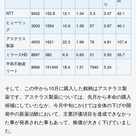
向
り
NTT
9432
152.8
12.1
1.34
5.3
3.47
42.1
ヒューリッ
3003
1554
10.9
1.39
57
3.67
40.1
ク
アステラス
4503
1621
22.3
1.96
78
4.81
107.4
製薬
ミラースHD
8897
382
6.5
0.65
21
5.50
35.7
平和不動産
8966
151400
18.4
1.51
7940
5.24
‐
リート
そして、この中から10月に購入した銘柄はアステラス製
薬です。アステラス製薬については、先月から本命の購入
候補にしていたなか、今月中旬にかけては全体の下げや開
発中の新薬治験において、主要評価項目を達成できなかっ
た事が発表された事もあって、株価が大きく下げていまし
た。