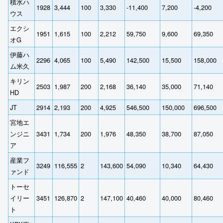
積水ハ
1928
3,444
100
3,330
-11,400
7,200
-4,200
ウス
エクシ
1951
1,615
100
2,212
59,750
9,600
69,350
オG
伊藤ハ
2296
4,065
100
5,490
142,500
15,500
158,000
ム米久
キリン
2503
1,987
200
2,168
36,140
35,000
71,140
HD
JT
2914
2,193
200
4,925
546,500
150,000
696,500
宮地エ
ンジニ
3431
1,734
200
1,976
48,350
38,700
87,050
ア
産業フ
3249
116,555
2
143,600
54,090
10,340
64,430
ァンド
トーセ
イリー
3451
126,870
2
147,100
40,460
40,000
80,460
ト