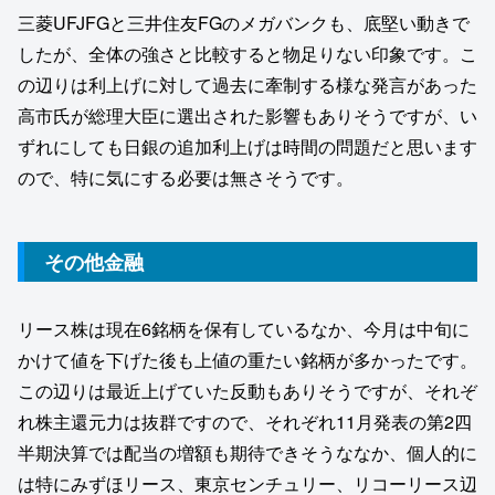
三菱UFJFGと三井住友FGのメガバンクも、底堅い動きで
したが、全体の強さと比較すると物足りない印象です。こ
の辺りは利上げに対して過去に牽制する様な発言があった
高市氏が総理大臣に選出された影響もありそうですが、い
ずれにしても日銀の追加利上げは時間の問題だと思います
ので、特に気にする必要は無さそうです。
その他金融
リース株は現在6銘柄を保有しているなか、今月は中旬に
かけて値を下げた後も上値の重たい銘柄が多かったです。
この辺りは最近上げていた反動もありそうですが、それぞ
れ株主還元力は抜群ですので、それぞれ11月発表の第2四
半期決算では配当の増額も期待できそうななか、個人的に
は特にみずほリース、東京センチュリー、リコーリース辺