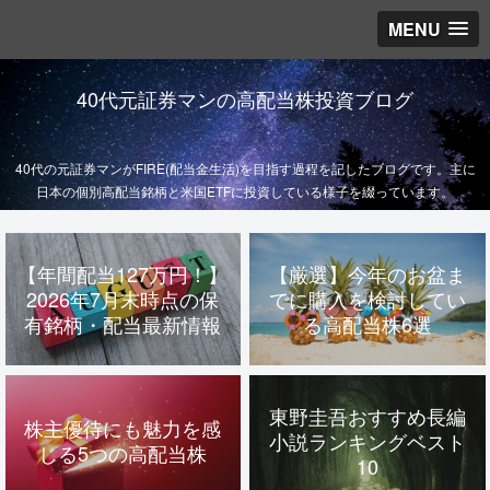
MENU
40代元証券マンの高配当株投資ブログ
40代の元証券マンがFIRE(配当金生活)を目指す過程を記したブログです。主に
日本の個別高配当銘柄と米国ETFに投資している様子を綴っています。
【年間配当127万円！】
【厳選】今年のお盆ま
2026年7月末時点の保
でに購入を検討してい
有銘柄・配当最新情報
る高配当株6選
東野圭吾おすすめ長編
株主優待にも魅力を感
小説ランキングベスト
じる5つの高配当株
10