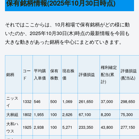
保有銘柄情報(2025年10月30日時点)
それではここからは、10月相場で保有銘柄がどの様に動
いたのか、2025年10月30日(木)時点の最新情報を今回も
大きな動きがあった銘柄を中心にまとめていきます。
権利確定
コー
平均購
保有
現在株
評価損益
銘柄
評価損益
配当(累
ド
入単価
株数
価
(配当込)
計)
ニッス
1332
546
500
1,069
261,650
37,000
298,650
イ
大林組
1802
1,955
100
2,626
67,100
8,200
75,300
大和ハ
1925
2,938
100
5,271
233,350
43,800
277,150
ウス