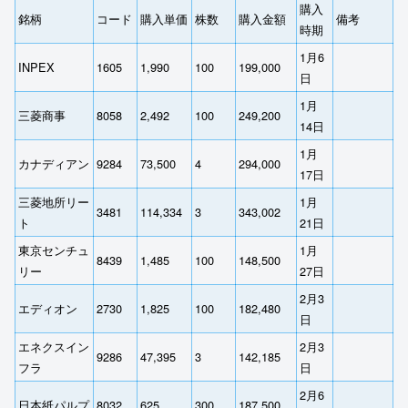
購入
銘柄
コード
購入単価
株数
購入金額
備考
時期
1月6
INPEX
1605
1,990
100
199,000
日
1月
三菱商事
8058
2,492
100
249,200
14日
1月
カナディアン
9284
73,500
4
294,000
17日
三菱地所リー
1月
3481
114,334
3
343,002
ト
21日
東京センチュ
1月
8439
1,485
100
148,500
リー
27日
2月3
エディオン
2730
1,825
100
182,480
日
エネクスイン
2月3
9286
47,395
3
142,185
フラ
日
2月6
日本紙パルプ
8032
625
300
187,500