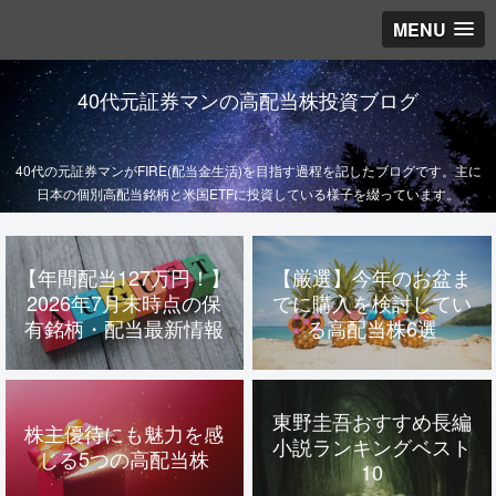
MENU
40代元証券マンの高配当株投資ブログ
40代の元証券マンがFIRE(配当金生活)を目指す過程を記したブログです。主に
日本の個別高配当銘柄と米国ETFに投資している様子を綴っています。
【年間配当127万円！】
【厳選】今年のお盆ま
2026年7月末時点の保
でに購入を検討してい
有銘柄・配当最新情報
る高配当株6選
東野圭吾おすすめ長編
株主優待にも魅力を感
小説ランキングベスト
じる5つの高配当株
10