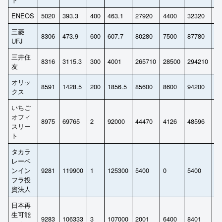
ENEOS
5020
393.3
400
463.1
27920
4400
32320
8
三菱
8306
473.9
600
607.7
80280
7500
87780
1
UFJ
三井住
8316
3115.3
300
4001
265710
28500
294210
6
友
オリッ
8591
1428.5
200
1856.5
85600
8600
94200
1
クス
いちご
オフィ
8975
69765
2
92000
44470
4126
48596
8
スリー
ト
タカラ
レーベ
ンイン
9281
119900
1
125300
5400
0
5400
6
フラ投
資法人
日本再
生可能
9283
106333
3
107000
2001
6400
8401
1