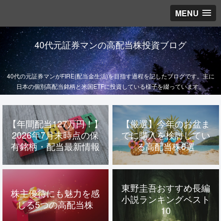
MENU
40代元証券マンの高配当株投資ブログ
40代の元証券マンがFIRE(配当金生活)を目指す過程を記したブログです。主に
日本の個別高配当銘柄と米国ETFに投資している様子を綴っています。
【年間配当127万円！】
【厳選】今年のお盆ま
2026年7月末時点の保
でに購入を検討してい
有銘柄・配当最新情報
る高配当株6選
東野圭吾おすすめ長編
株主優待にも魅力を感
小説ランキングベスト
じる5つの高配当株
10