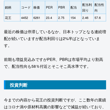
配当利
配当性
銘柄
コード
株価
PER
PBR
配当
回り
向
花王
4452
6261
23.4
2.75
154
2.46
57.6
最近の株価は停滞しているなか、日本トップとなる連続増
配が続いていますが配当利回りは2%半ばとなっていま
す。
前期も増益見込みですがPER、PBRは市場平均より割高
で、配当性向も58％付近とそこそこ高水準です。
投資判断
今までの内容から花王の投資判断ですが、ここ数年の業績
はコロナ渦や原材料高騰の影響などで減益が続いており、