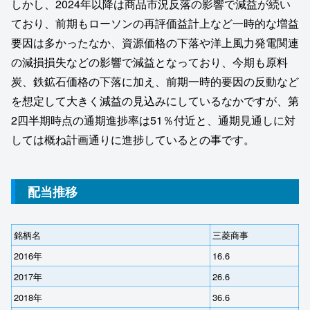
しかし、2024年以降は商品市況反落の影響で減益が続い
ており、前期もローソンの再評価益計上など一時的な増益
要因は多かったなか、資源価格の下落や洋上風力発電関連
の減損損失などの影響で減益となっており、今期も原料
炭、鉄鉱石価格の下落に加え、前期一時的要因の反動など
を想定して大きく減益の見込みにしているなかですが、第
2四半期時点の通期進捗率は51％付近と、通期見通しに対
しては概ね計画通りに進捗しているとの事です。
配当推移
銘柄名
三菱商事
2016年
16.6
2017年
26.6
2018年
36.6