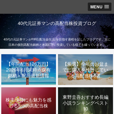
MENU
40代元証券マンの高配当株投資ブログ
40代の元証券マンがFIRE(配当金生活)を目指す過程を記したブログです。主に
日本の個別高配当銘柄と米国ETFに投資している様子を綴っています。
【年間配当126万円】
【厳選】今年のお盆ま
2026年6月末時点保有
でに購入を検討してい
銘柄・配当最新情報
る高配当株6選
東野圭吾おすすめ長編
株主優待にも魅力を感
小説ランキングベスト
じる5つの高配当株
10