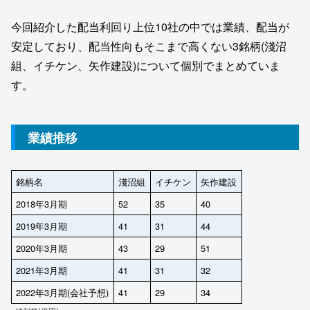
今回紹介した配当利回り上位10社の中では業績、配当が
安定しており、配当性向もそこまで高くない3銘柄(淺沼
組、イチケン、矢作建設)について個別でまとめていま
す。
業績推移
銘柄名
淺沼組
イチケン
矢作建設
2018年3月期
52
35
40
2019年3月期
41
31
44
2020年3月期
43
29
51
2021年3月期
41
31
32
2022年3月期(会社予想)
41
29
34