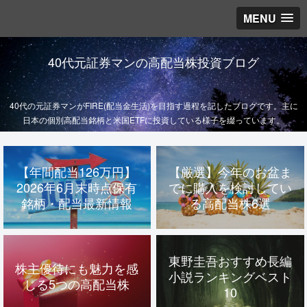
MENU
40代元証券マンの高配当株投資ブログ
40代の元証券マンがFIRE(配当金生活)を目指す過程を記したブログです。主に
日本の個別高配当銘柄と米国ETFに投資している様子を綴っています。
【年間配当126万円】
【厳選】今年のお盆ま
2026年6月末時点保有
でに購入を検討してい
銘柄・配当最新情報
る高配当株6選
東野圭吾おすすめ長編
株主優待にも魅力を感
小説ランキングベスト
じる5つの高配当株
10