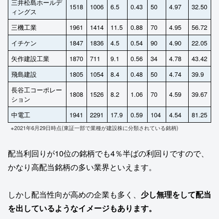
三井松島ホールデ
1518
1006
6.5
0.43
50
4.97
32.50
ィングス
三機工業
1961
1414
11.5
0.88
70
4.95
56.72
イチケン
1847
1836
4.5
0.54
90
4.90
22.05
矢作建設工業
1870
711
9.1
0.56
34
4.78
43.42
飛島建設
1805
1054
8.4
0.48
50
4.74
39.9
長谷工コーポレー
1808
1526
8.2
1.06
70
4.59
39.67
ション
中電工
1941
2291
17.9
0.59
104
4.54
81.25
※2021年6月29日時点(東証一部で業種が建設株に分類されている銘柄)
配当利回りが10位の銘柄でも4％半ばの利回りですので、
かなり高配当銘柄の多い業界といえます。
しかし配当性向が高めの企業も多く、
少し無理をして配当
を出しているようなイメージもあります。