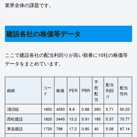
業界全体の課題です。
建設各社の株価等データ
ここで建設各社の配当利回りが高い順番に10社の株価等
データをまとめています。
予
配当
コー
想
配当
銘柄
株価
PER
PBR
利回
ド
配
性向
り
当
淺沼組
1852
4550
8.8
0.88
260
5.71
50.23
西松建設
1820
3445
13.2
0.91
185
5.37
70.77
東急建設
1720
788
17.2
0.80
40
5.08
87.14