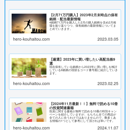
【2月71万円購入】2023年2月末時点の保有
銘柄・配当最新情報
4銘柄71万円を購入した2月の購入銘柄を含め2月相
場を振り返りつつ、保有銘柄の最新情報についてま
とめていきます。
hero-kouhaitou.com
2023.03.05
【厳選】2023年に買い増したい高配当株9
選
現在保有している銘柄から2023年に買い増しを検討
している9銘柄の現状をコード番号順に紹介していき
ます。
hero-kouhaitou.com
2023.02.25
【2024年11月最新！！】無料で読める10冊
の投資関連書籍
投資に関する書籍が無料で読める10冊の特別キャン
ペーンを紹介していますが、もちろん全ての商品が
全ての人に合うわけではありませんので、数多くあ
る情報の1つとして参考にして頂ければ幸いです。
hero-kouhaitou.com
2024.11.07