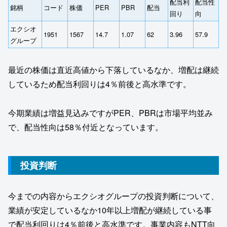
配当利
配当性
銘柄
コード
株価
PER
PBR
配当
回り
向
エクシオ
1951
1567
14.7
1.07
62
3.96
57.9
グループ
最近の株価は直近高値から下落しているなか、増配は継続
しているため配当利回りは4％前後と高水準です。
今期業績は増益見込みですがPER、PBRは市場平均並み
で、配当性向は58％付近となっています。
投資判断
今までの内容からエクシオグループの投資判断について、
業績が安定しているなか10年以上増配が継続している事
で配当利回りは4％前後と高水準です。事業内容もNTT向