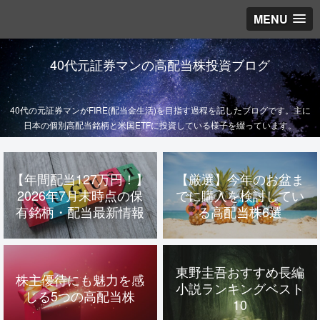
MENU
40代元証券マンの高配当株投資ブログ
40代の元証券マンがFIRE(配当金生活)を目指す過程を記したブログです。主に
日本の個別高配当銘柄と米国ETFに投資している様子を綴っています。
【年間配当127万円！】
【厳選】今年のお盆ま
2026年7月末時点の保
でに購入を検討してい
有銘柄・配当最新情報
る高配当株6選
東野圭吾おすすめ長編
株主優待にも魅力を感
小説ランキングベスト
じる5つの高配当株
10