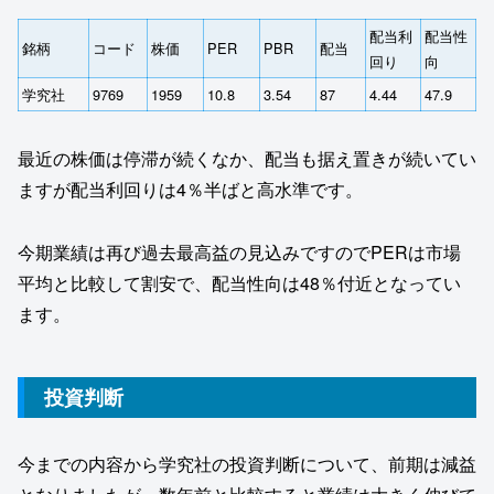
配当利
配当性
銘柄
コード
株価
PER
PBR
配当
回り
向
学究社
9769
1959
10.8
3.54
87
4.44
47.9
最近の株価は停滞が続くなか、配当も据え置きが続いてい
ますが配当利回りは4％半ばと高水準です。
今期業績は再び過去最高益の見込みですのでPERは市場
平均と比較して割安で、配当性向は48％付近となってい
ます。
投資判断
今までの内容から学究社の投資判断について、前期は減益