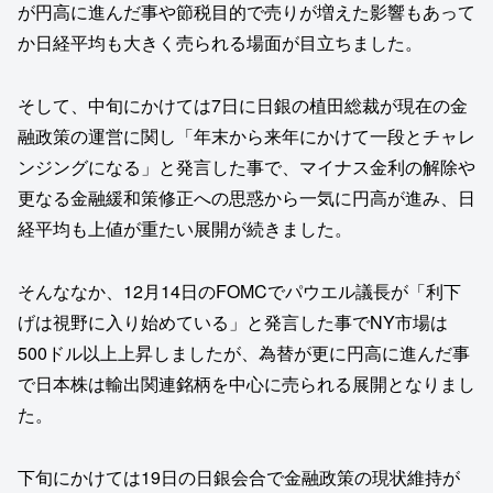
が円高に進んだ事や節税目的で売りが増えた影響もあって
か日経平均も大きく売られる場面が目立ちました。
そして、中旬にかけては7日に日銀の植田総裁が現在の金
融政策の運営に関し「年末から来年にかけて一段とチャレ
ンジングになる」と発言した事で、マイナス金利の解除や
更なる金融緩和策修正への思惑から一気に円高が進み、日
経平均も上値が重たい展開が続きました。
そんななか、12月14日のFOMCでパウエル議長が「利下
げは視野に入り始めている」と発言した事でNY市場は
500ドル以上上昇しましたが、為替が更に円高に進んだ事
で日本株は輸出関連銘柄を中心に売られる展開となりまし
た。
下旬にかけては19日の日銀会合で金融政策の現状維持が