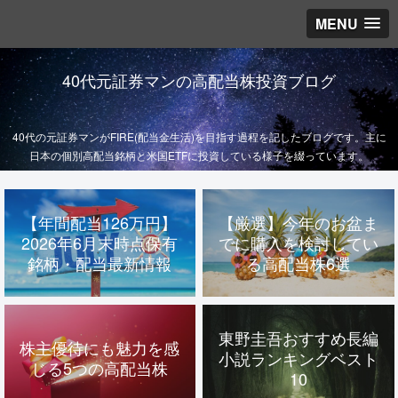
MENU
40代元証券マンの高配当株投資ブログ
40代の元証券マンがFIRE(配当金生活)を目指す過程を記したブログです。主に
日本の個別高配当銘柄と米国ETFに投資している様子を綴っています。
【年間配当126万円】
【厳選】今年のお盆ま
2026年6月末時点保有
でに購入を検討してい
銘柄・配当最新情報
る高配当株6選
東野圭吾おすすめ長編
株主優待にも魅力を感
小説ランキングベスト
じる5つの高配当株
10