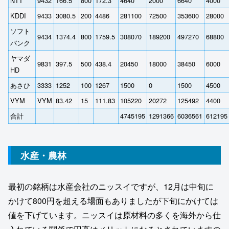
NTT
9432
166.5
800
172.3
4640
2000
6640
4000
KDDI
9433
3080.5
200
4486
281100
72500
353600
28000
ソフト
9434
1374.4
800
1759.5
308070
189200
497270
68800
バンク
ヤマダ
9831
397.5
500
438.4
20450
18000
38450
6000
HD
あさひ
3333
1252
100
1267
1500
0
1500
4500
VYM
VYM
83.42
15
111.83
105220
20272
125492
4400
合計
4745195
1291366
6036561
612195
水産・農林
最初の銘柄は水産会社のニッスイですが、12月は中旬に
かけて800円を超える場面もありましたが下旬にかけては
値を下げています。ニッスイは原材料の多くを海外から仕