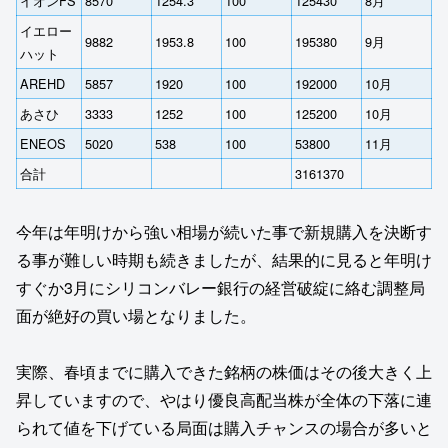
イオンFS
8570
1254.3
100
125430
8月
イエロー
9882
1953.8
100
195380
9月
ハット
AREHD
5857
1920
100
192000
10月
あさひ
3333
1252
100
125200
10月
ENEOS
5020
538
100
53800
11月
合計
3161370
今年は年明けから強い相場が続いた事で新規購入を決断す
る事が難しい時期も続きましたが、結果的に見ると年明け
すぐか3月にシリコンバレー銀行の経営破綻に絡む調整局
面が絶好の買い場となりました。
実際、春頃までに購入できた銘柄の株価はその後大きく上
昇していますので、やはり優良高配当株が全体の下落に連
られて値を下げている局面は購入チャンスの場合が多いと