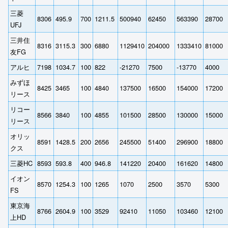
三菱
8306
495.9
700
1211.5
500940
62450
563390
28700
UFJ
三井住
8316
3115.3
300
6880
1129410
204000
1333410
81000
友FG
アルヒ
7198
1034.7
100
822
-21270
7500
-13770
4000
みずほ
8425
3465
100
4840
137500
16500
154000
17200
リース
リコー
8566
3840
100
4855
101500
28500
130000
15000
リース
オリッ
8591
1428.5
200
2656
245500
51400
296900
18800
クス
三菱HC
8593
593.8
400
946.8
141220
20400
161620
14800
イオン
8570
1254.3
100
1265
1070
2500
3570
5300
FS
東京海
8766
2604.9
100
3529
92410
11050
103460
12100
上HD