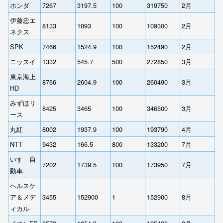
ホンダ
7267
3197.5
100
319750
2月
伊藤忠エ
8133
1093
100
109300
2月
ネクス
SPK
7466
1524.9
100
152490
2月
ニッスイ
1332
545.7
500
272850
3月
東京海上
8766
2604.9
100
260490
3月
HD
みずほリ
8425
3465
100
346500
3月
ース
丸紅
8002
1937.9
100
193790
4月
NTT
9432
166.5
800
133200
7月
いすゞ自
7202
1739.5
100
173950
7月
動車
ヘルスケ
ア＆メデ
3455
152900
1
152900
8月
ィカル