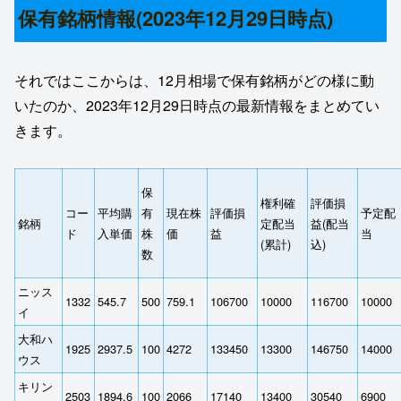
保有銘柄情報(2023年12月29日時点)
それではここからは、12月相場で保有銘柄がどの様に動
いたのか、2023年12月29日時点の最新情報をまとめてい
きます。
保
権利確
評価損
コー
平均購
有
現在株
評価損
予定配
銘柄
定配当
益(配当
ド
入単価
株
価
益
当
(累計)
込)
数
ニッス
1332
545.7
500
759.1
106700
10000
116700
10000
イ
大和ハ
1925
2937.5
100
4272
133450
13300
146750
14000
ウス
キリン
2503
1894.6
100
2066
17140
13400
30540
6900