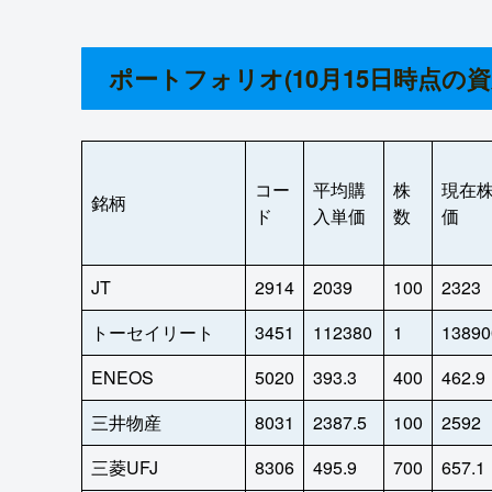
ポートフォリオ(10月15日時点の資
コー
平均購
株
現在
銘柄
ド
入単価
数
価
JT
2914
2039
100
2323
トーセイリート
3451
112380
1
13890
ENEOS
5020
393.3
400
462.9
三井物産
8031
2387.5
100
2592
三菱UFJ
8306
495.9
700
657.1