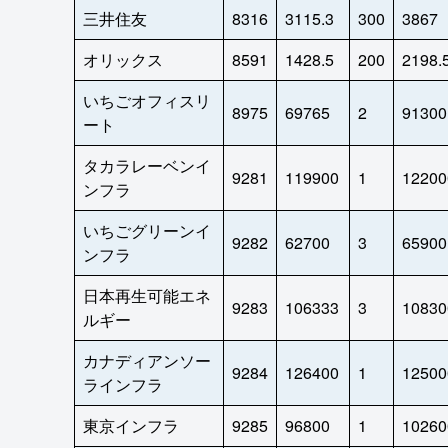
三井住友
8316
3115.3
300
3867
オリックス
8591
1428.5
200
2198.
いちごオフィスリ
8975
69765
2
91300
ート
タカラレーベンイ
9281
119900
1
12200
ンフラ
いちごグリーンイ
9282
62700
3
65900
ンフラ
日本再生可能エネ
9283
106333
3
10830
ルギー
カナディアンソー
9284
126400
1
12500
ラインフラ
東京インフラ
9285
96800
1
10260