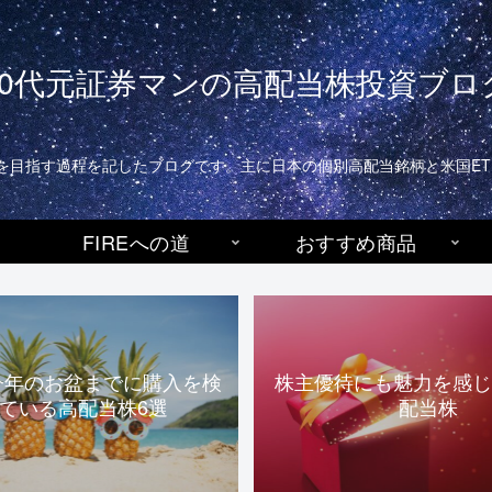
40代元証券マンの高配当株投資ブロ
生活)を目指す過程を記したブログです。主に日本の個別高配当銘柄と米国E
FIREへの道
おすすめ商品
今年のお盆までに購入を検
株主優待にも魅力を感じ
ている高配当株6選
配当株