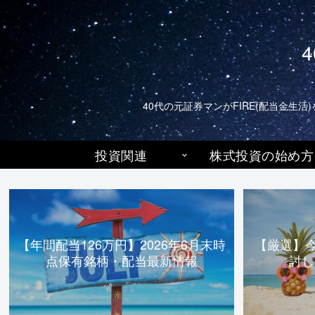
40代の元証券マンがFIRE(配当金
投資関連
株式投資の始め方
【年間配当126万円】2026年6月末時
【厳選】
点保有銘柄・配当最新情報
討し