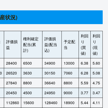
産状況)
利回
利回
権利確定
評価損
株
評価損
予定配
り
り
配当(累
益(配当
益
当
(買
(現
計)
込)
値)
値)
28400
6500
34900
13000
6.38
5.60
0
26520
3630
30150
7060
6.28
5.08
27840
8800
36640
8800
5.59
4.75
20450
4500
24950
9000
3.77
3.47
112860
15600
128460
18900
5.44
4.11