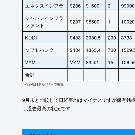
エネクスインフラ
9286
91600
3
99000
ジャパンインフラ
9287
95500
1
10020
ファンド
KDDI
9433
3080.5
200
3733
ソフトバンク
9434
1363.4
700
1529.
VYM
VYM
83.42
15
106.5
合計
※VYMは1ドル114円で換算
9月末と比較して日経平均はマイナスですが保有銘
も過去最高の状況です。