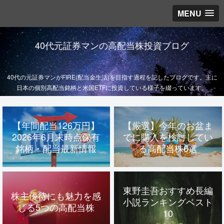
MENU
40代元証券マンの高配当株投資ブログ
40代の元証券マンがFIRE(配当金生活)を目指す過程を記したブログです。主に
日本の個別高配当銘柄と米国ETFに投資している様子を綴っています。
【年間配当126万円】
【厳選】今年のお盆ま
2026年6月末時点保有
でに購入を検討してい
銘柄・配当最新情報
る高配当株6選
東野圭吾おすすめ長編
株主優待にも魅力を感
小説ランキングベスト
じる5つの高配当株
10