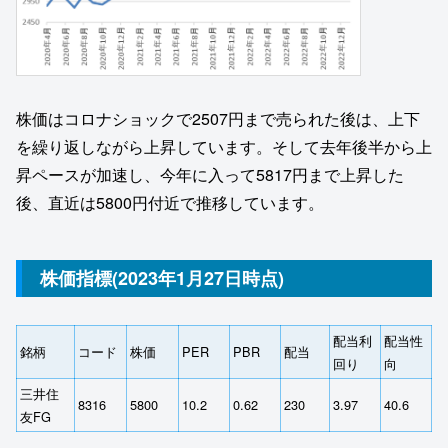
株価はコロナショックで2507円まで売られた後は、上下
を繰り返しながら上昇しています。そして去年後半から上
昇ペースが加速し、今年に入って5817円まで上昇した
後、直近は5800円付近で推移しています。
株価指標(2023年1月27日時点)
配当利
配当性
銘柄
コード
株価
PER
PBR
配当
回り
向
三井住
8316
5800
10.2
0.62
230
3.97
40.6
友FG