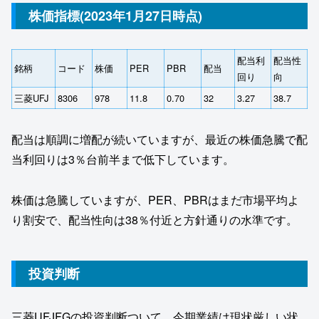
株価指標(2023年1月27日時点)
配当利
配当性
銘柄
コード
株価
PER
PBR
配当
回り
向
三菱UFJ
8306
978
11.8
0.70
32
3.27
38.7
配当は順調に増配が続いていますが、最近の株価急騰で配
当利回りは3％台前半まで低下しています。
株価は急騰していますが、PER、PBRはまだ市場平均よ
り割安で、配当性向は38％付近と方針通りの水準です。
投資判断
三菱UFJFGの投資判断ついて、今期業績は現状厳しい状