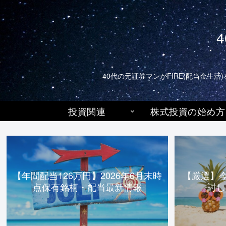
40代の元証券マンがFIRE(配当金
投資関連
株式投資の始め方
【年間配当126万円】2026年6月末時
【厳選】
点保有銘柄・配当最新情報
討し