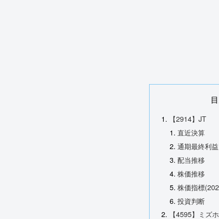
目
【2914】JT
直近決算
通期最終利益
配当推移
株価推移
株価指標(20
投資判断
【4595】ミズ