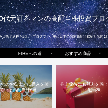
40代元証券マンの高配当株投資ブロ
生活)を目指す過程を記したブログです。主に日本の個別高配当銘柄と米国E
FIREへの道
おすすめ商品
今年のお盆までに購入を検
株主優待にも魅力を感じ
ている高配当株6選
配当株