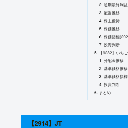
通期最終利益
配当推移
株主優待
株価推移
株価指標(20
投資判断
【9282】い
分配金推移
基準価格推移
基準価格指標(
投資判断
まとめ
【2914】JT