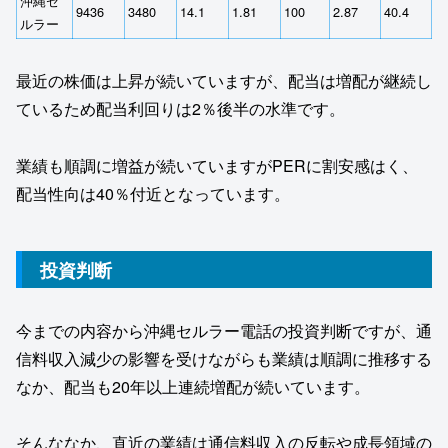
沖縄セ
9436
3480
14.1
1.81
100
2.87
40.4
ルラー
最近の株価は上昇が続いていますが、配当は増配が継続し
ているため配当利回りは2％後半の水準です。
業績も順調に増益が続いていますがPERに割安感はく、
配当性向は40％付近となっています。
投資判断
今までの内容から沖縄セルラー電話の投資判断ですが、通
信料収入減少の影響を受けながらも業績は順調に推移する
なか、配当も20年以上連続増配が続いています。
そんななか、直近の業績は通信料収入の反転や成長領域の