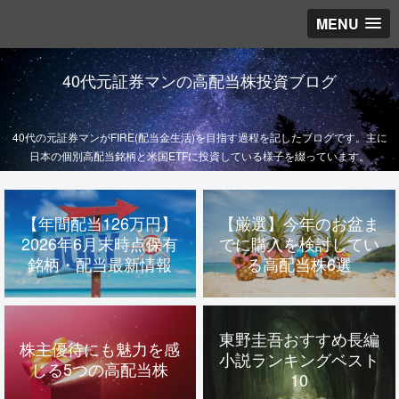
MENU
40代元証券マンの高配当株投資ブログ
40代の元証券マンがFIRE(配当金生活)を目指す過程を記したブログです。主に
日本の個別高配当銘柄と米国ETFに投資している様子を綴っています。
【年間配当126万円】
【厳選】今年のお盆ま
2026年6月末時点保有
でに購入を検討してい
銘柄・配当最新情報
る高配当株6選
東野圭吾おすすめ長編
株主優待にも魅力を感
小説ランキングベスト
じる5つの高配当株
10