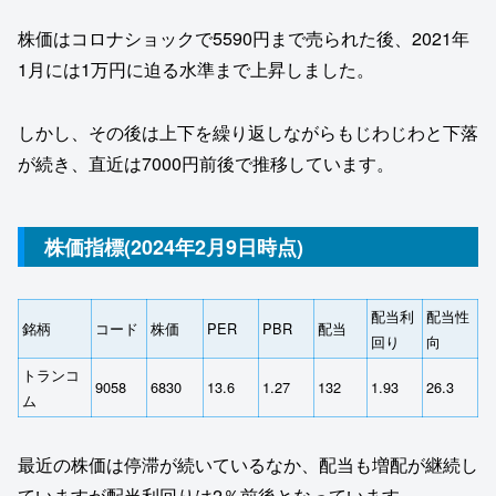
株価はコロナショックで5590円まで売られた後、2021年
1月には1万円に迫る水準まで上昇しました。
しかし、その後は上下を繰り返しながらもじわじわと下落
が続き、直近は7000円前後で推移しています。
株価指標(2024年2月9日時点)
配当利
配当性
銘柄
コード
株価
PER
PBR
配当
回り
向
トランコ
9058
6830
13.6
1.27
132
1.93
26.3
ム
最近の株価は停滞が続いているなか、配当も増配が継続し
ていますが配当利回りは2％前後となっています。