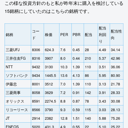
この様な投資方針のもと私が昨年末に購入を検討している
15銘柄にしていたのはこちらの銘柄です。
配当
コー
配当性
銘柄
株価
PER
PBR
配当
利回
ド
向
り
三菱UFJ
8306
624.3
7.6
0.45
28
4.49
34.14
三井住友FG
8316
3907
8.0
0.44
210
5.37
42.96
NTT
9432
3130
10.3
1.39
110
3.51
36.06
ソフトバンク
9434
1445.5
13.6
4.13
86
5.95
80.90
伊藤忠
8001
3512
7.0
1.39
110
3.13
21.78
三菱商事
8058
3629
7.2
0.91
142
3.91
28.33
オリックス
8591
2274.5
8.8
0.87
78
3.43
30.08
リコーリース
8566
3790
9.3
0.59
115
3.03
28.13
JT
2914
2382
12.8
1.51
140
5.88
75.26
ENEOS
5020
431.3
4.9
0.55
22
5.10
25.22