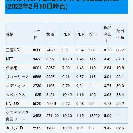
(2022年2月10日時点)
配当
コー
配当
銘柄
株価
PER
PBR
配当
利回
ド
性向
り
三菱UFJ
8306
746.1
9.0
0.54
28
3.75
33.7
NTT
9432
3297
10.79
1.46
115
3.49
37.0
伊藤忠
8001
3867
7.00
1.46
110
2.84
19.8
リコーリース
8566
3825
9.36
0.57
115
3.01
28.1
エディオン
2730
1163
9.79
0.61
44
3.78
36.0
大和ハウス
1925
3421
10.42
1.16
126
3.68
38.4
ENEOS
5020
459.9
5.27
0.58
22
4.78
25.2
ケネディクス
3453
271400
19.30
1.15
13560
5.00
‐
商業リート
キリンHD
2503
1903
18.34
1.84
65
3.42
62.6