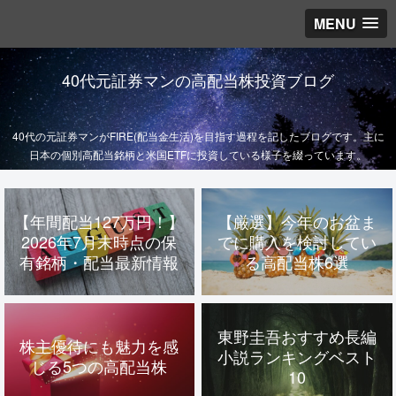
MENU
40代元証券マンの高配当株投資ブログ
40代の元証券マンがFIRE(配当金生活)を目指す過程を記したブログです。主に
日本の個別高配当銘柄と米国ETFに投資している様子を綴っています。
【年間配当127万円！】
【厳選】今年のお盆ま
2026年7月末時点の保
でに購入を検討してい
有銘柄・配当最新情報
る高配当株6選
東野圭吾おすすめ長編
株主優待にも魅力を感
小説ランキングベスト
じる5つの高配当株
10