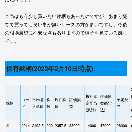
本当はもう少し買いたい銘柄もあったのですが、あまり慌
てて買っても良い事が無いケースの方が多いですし、今後
の相場展望に不安な点もありますので様子を見ている感じ
です。
保有銘柄(2022年2月10日時点)
権利確
評価損
コー
平均購
株
現在株
評価損
予定配
銘柄
定配当
益(配当
ド
入単価
数
価
益
当
(累計)
込)
JT
2914
2192.5
200
2357.5
33000
14000
47000
28000