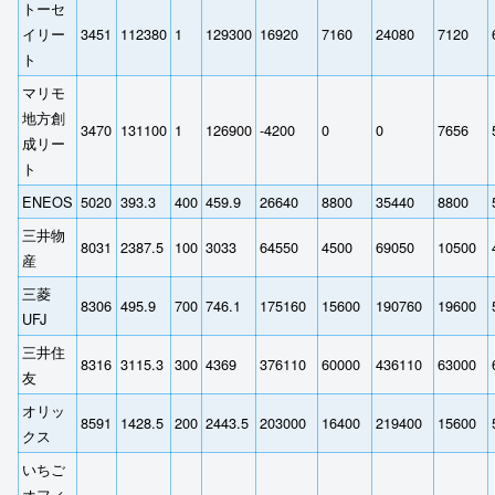
トーセ
イリー
3451
112380
1
129300
16920
7160
24080
7120
ト
マリモ
地方創
3470
131100
1
126900
-4200
0
0
7656
成リー
ト
ENEOS
5020
393.3
400
459.9
26640
8800
35440
8800
三井物
8031
2387.5
100
3033
64550
4500
69050
10500
産
三菱
8306
495.9
700
746.1
175160
15600
190760
19600
UFJ
三井住
8316
3115.3
300
4369
376110
60000
436110
63000
友
オリッ
8591
1428.5
200
2443.5
203000
16400
219400
15600
クス
いちご
オフィ