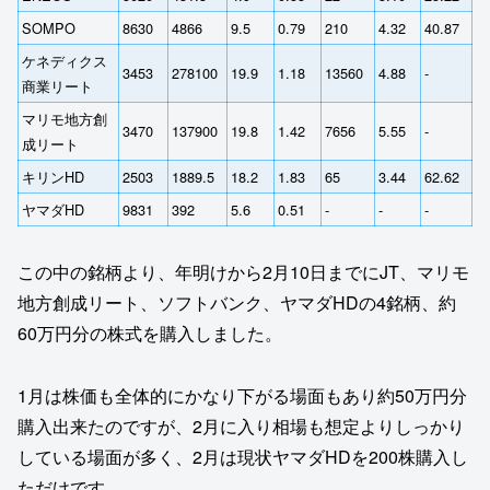
SOMPO
8630
4866
9.5
0.79
210
4.32
40.87
ケネディクス
3453
278100
19.9
1.18
13560
4.88
‐
商業リート
マリモ地方創
3470
137900
19.8
1.42
7656
5.55
‐
成リート
キリンHD
2503
1889.5
18.2
1.83
65
3.44
62.62
ヤマダHD
9831
392
5.6
0.51
‐
‐
‐
この中の銘柄より、年明けから2月10日までにJT、マリモ
地方創成リート、ソフトバンク、ヤマダHDの4銘柄、約
60万円分の株式を購入しました。
1月は株価も全体的にかなり下がる場面もあり約50万円分
購入出来たのですが、2月に入り相場も想定よりしっかり
している場面が多く、2月は現状ヤマダHDを200株購入し
ただけです。