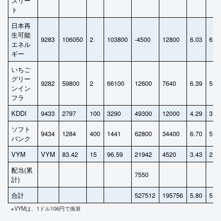
スリー
ト
日本再
生可能
9283
106050
2
103800
-4500
12800
6.03
6.1
エネル
ギー
いちご
グリー
9282
59800
2
66100
12600
7640
6.39
5.7
ンイン
フラ
KDDI
9433
2797
100
3290
49300
12000
4.29
3.6
ソフト
9434
1284
400
1441
62800
34400
6.70
5.9
バンク
VYM
VYM
83.42
15
96.59
21942
4520
3.43
2.9
配当(累
7550
計)
合計
527512
195756
5.80
5.0
※VYMは、1ドル106円で換算