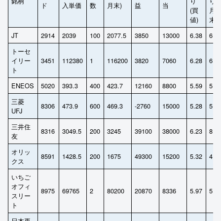
銘柄
り
り(
ド
入単価
数
月末)
益
当
(買
月
値)
末)
JT
2914
2039
100
2077.5
3850
13000
6.38
6.2
トーセ
イリー
3451
112380
1
116200
3820
7060
6.28
6.0
ト
ENEOS
5020
393.3
400
423.7
12160
8800
5.59
5.1
三菱
8306
473.9
600
469.3
-2760
15000
5.28
5.3
UFJ
三井住
8316
3049.5
200
3245
39100
38000
6.23
8.7
友
オリッ
8591
1428.5
200
1675
49300
15200
5.32
4.5
クス
いちご
オフィ
8975
69765
2
80200
20870
8336
5.97
5.2
スリー
ト
日本再