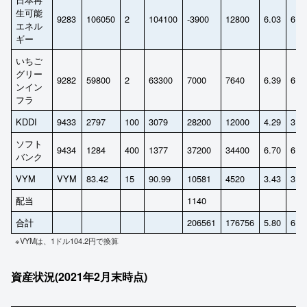
生可能
9283
106050
2
104100
-3900
12800
6.03
6.1
エネル
ギー
いちご
グリー
9282
59800
2
63300
7000
7640
6.39
6.0
ンイン
フラ
KDDI
9433
2797
100
3079
28200
12000
4.29
3.9
ソフト
9434
1284
400
1377
37200
34400
6.70
6.2
バンク
VYM
VYM
83.42
15
90.99
10581
4520
3.43
3.1
配当
1140
合計
206561
176756
5.80
6.0
※VYMは、1ドル104.2円で換算
資産状況(2021年2月末時点)