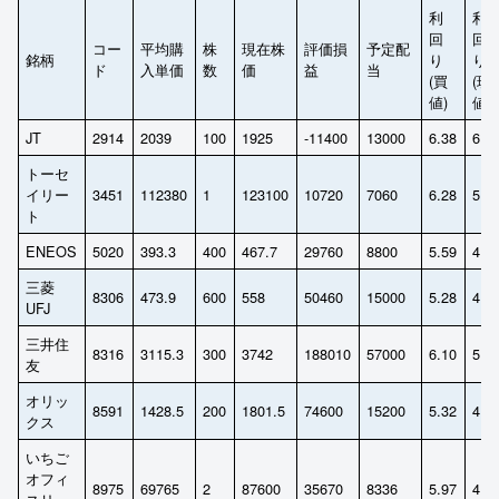
利
利
回
回
コー
平均購
株
現在株
評価損
予定配
銘柄
り
り
ド
入単価
数
価
益
当
(買
(現
値)
値)
JT
2914
2039
100
1925
-11400
13000
6.38
6.7
トーセ
イリー
3451
112380
1
123100
10720
7060
6.28
5.7
ト
ENEOS
5020
393.3
400
467.7
29760
8800
5.59
4.7
三菱
8306
473.9
600
558
50460
15000
5.28
4.4
UFJ
三井住
8316
3115.3
300
3742
188010
57000
6.10
5.0
友
オリッ
8591
1428.5
200
1801.5
74600
15200
5.32
4.2
クス
いちご
オフィ
8975
69765
2
87600
35670
8336
5.97
4.7