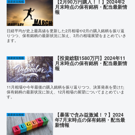
【2月90万円購入！！】2024年2
資産状況推移
月末時点の保有銘柄・配当最新情
報
日経平均が史上最高値を更新した2月相場や2月の購入銘柄を振り返
りつつ、保有銘柄の最新状況に加え、3月の相場展望をまとめていき
ます。
【投資総額1580万円】2024年11
資産状況推移
月末時点の保有銘柄・配当最新情
報
11月相場や今年最後の購入銘柄を振り返りつつ、決算発表を受けた
保有銘柄の最新状況に加え、12月相場の展望についてまとめていま
す。
【暴落で含み益激減！？】2024
資産状況推移
年7月末時点の保有銘柄・配当最
新情報