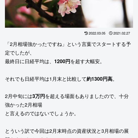
2022.03.05
2021.02.27
「2月相場強かったですね」という言葉でスタートする予
定でしたが、
最終日に日経平均は、
1200円
を超す大幅安。
それでも日経平均は1月末と比較して
約1300円高
。
2月中旬には
3万円
を超える場面もありましたので、十分
強かった2月相場
と言えるのではないでしょうか。
とういう訳で今回は2月末時点の資産状況と3月相場の展