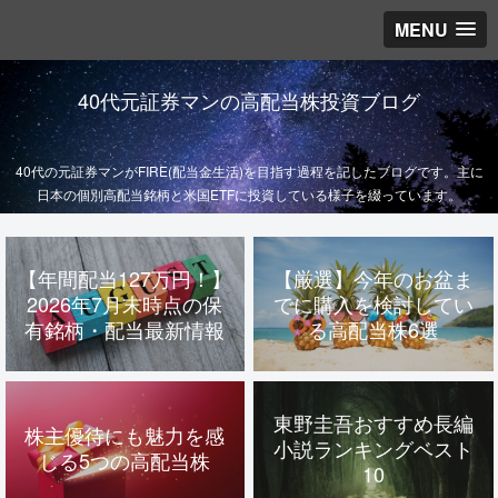
MENU
40代元証券マンの高配当株投資ブログ
40代の元証券マンがFIRE(配当金生活)を目指す過程を記したブログです。主に
日本の個別高配当銘柄と米国ETFに投資している様子を綴っています。
【年間配当127万円！】
【厳選】今年のお盆ま
2026年7月末時点の保
でに購入を検討してい
有銘柄・配当最新情報
る高配当株6選
東野圭吾おすすめ長編
株主優待にも魅力を感
小説ランキングベスト
じる5つの高配当株
10