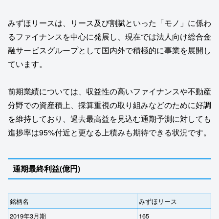
みずほリースは、リース及び割賦といった「モノ」に係わ
るファイナンスを中心に発展し、現在では法人向け総合金
融サービスグループとして国内外で積極的に事業を展開し
ています。
前期業績については、収益性の高いファイナンスや不動産
分野での資産積上、採算重視の取り組みなどのために好調
を維持しており、過去最高益を見込む通期予測に対しても
進捗率は95%付近と更なる上積みも期待できる状況です。
通期最終利益(億円)
銘柄名
みずほリース
2019年3月期
165