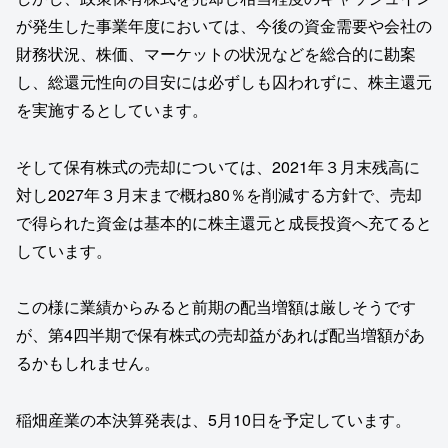
が発生した事業年度においては、今後の資金需要や会社の
財務状況、株価、マーケットの状況などを総合的に勘案
し、総還元性向の目安には必ずしも囚われずに、株主還元
を実施するとしています。
そして保有株式の売却については、2021年３月末残高に
対し2027年３月末まで概ね80％を削減する方針で、売却
で得られた資金は基本的に株主還元と成長投資へ充てると
しています。
この様に業績からみると前期の配当増額は厳しそうです
が、第4四半期で保有株式の売却益があれば配当増額があ
るかもしれません。
稲畑産業の本決算発表は、5月10日を予定しています。