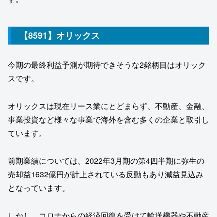
【8591】オリックス
今期の最終利益予測が期待できそうな2銘柄目はオリック
スです。
オリックスは現在リース業にとどまらず、不動産、金融、
事業投資など様々な事業で海外を含む多くの企業と取引し
ています。
前期業績については、2022年3月期の第4四半期に弥生の
売却益1632億円が計上されている反動もあり減益見込み
となっています。
しかし、コロナからの経済回復を受けて輸送機器や不動産