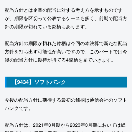
配当方針とは企業の配当に対する考え方を示すものです
が、期限を区切って公表するケースも多く、前期で配当方
針の期限が切れている銘柄もあります。
配当方針の期限が切れた銘柄は今回の本決算で新たな配当
方針を打ち出す可能性が高いですので、このパートでは今
後の配当方針に期待が持てる4銘柄を見ていきます。
【9434】ソフトバンク
今後の配当方針に期待する最初の銘柄は通信会社のソフト
バンクです。
配当方針は、2021年3月期から2023年3月期においては総