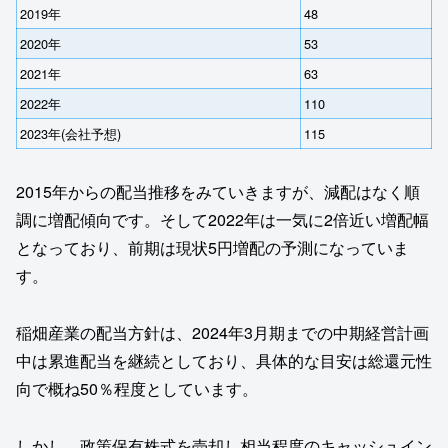
2019年
48
2020年
53
2021年
63
2022年
110
2023年(会社予想)
115
2015年からの配当推移をみていきますが、減配はなく順
調に増配傾向です。そして2022年は一気に2倍近い増配幅
となっており、前期は現状5円増配の予測になっていま
す。
稲畑産業の配当方針は、2024年3月期までの中期経営計画
中は累進配当を継続としており、具体的な目安は総還元性
向で概ね50％程度としています。
しかし、政策保有株式を売却し相当程度のキャッシュイン