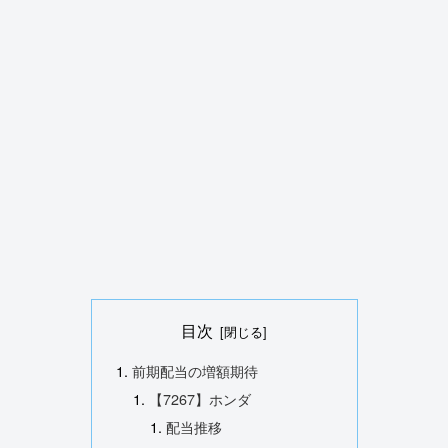
目次
前期配当の増額期待
【7267】ホンダ
配当推移