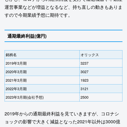
運営事業などが増益となるなど、持ち直しの動きもありま
すので今期業績予想に期待です。
通期最終利益(億円)
銘柄名
オリックス
2019年3月期
3237
2020年3月期
3027
2021年3月期
1923
2022年3月期
3121
2023年3月期(会社予想)
2500
2019年からの通期最終利益を見ていきますが、コロナシ
ョックの影響で大きく減益となった2021年以外は3000億