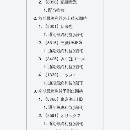
【8098】稲畑産業
配当推移
前期最終利益の上積み期待
【8001】伊藤忠
通期最終利益(億円)
【8316】三菱UFJFG
通期最終利益(億円)
【8425】みずほリース
通期最終利益(億円)
【1332】ニッスイ
通期最終利益(億円)
今期最終利益予測に期待
【8766】東京海上HD
通期最終利益(億円)
【8591】オリックス
通期最終利益(億円)