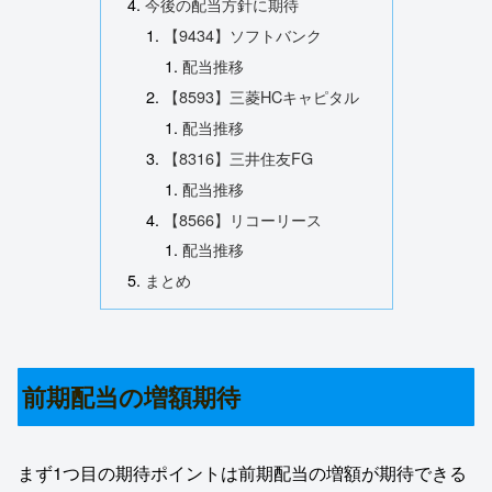
今後の配当方針に期待
【9434】ソフトバンク
配当推移
【8593】三菱HCキャピタル
配当推移
【8316】三井住友FG
配当推移
【8566】リコーリース
配当推移
まとめ
前期配当の増額期待
まず1つ目の期待ポイントは前期配当の増額が期待できる