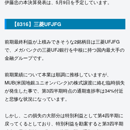
伊藤忠の本決算発表は、5月9日を予定しています。
【8316】三菱UFJFG
前期最終利益が上積みできそうな2銘柄目は三菱UFJFG
で、メガバンクの三菱UFJ銀行を中核に持つ国内最大手の
金融グループです。
前期業績について本業は順調に推移していますが、
MUB(米国地銀ユニオンバンク)の株式譲渡に絡む臨時損失
が発生した事で、第3四半期時点の通期進捗率は34%付近
と悲惨な状況になっています。
しかし、この損失の大部分は特別利益として第4四半期に
戻ってくるとしており、特別利益を勘案すると第3四半期