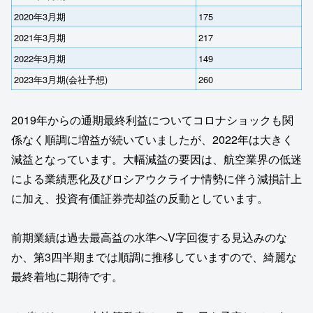
2020年3月期
175
2021年3月期
217
2022年3月期
149
2023年3月期(会社予想)
260
2019年からの通期最終利益についてコロナショックも関
係なく順調に増益が続いていましたが、2022年は大きく
減益となっています。大幅減益の要因は、航空業界の低迷
による業績悪化及びロシアウクライナ情勢に伴う減損計上
に加え、投資有価証券売却益の反動としています。
前期業績は過去最高益の水準へV字回復する見込みのな
か、第3四半期までは順調に推移していますので、綺麗な
最終着地に期待です。