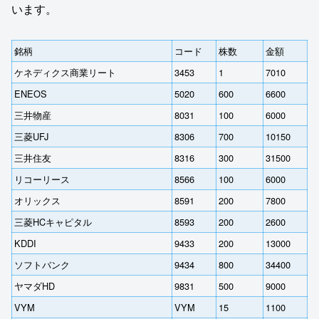
います。
銘柄
コード
株数
金額
ケネディクス商業リート
3453
1
7010
ENEOS
5020
600
6600
三井物産
8031
100
6000
三菱UFJ
8306
700
10150
三井住友
8316
300
31500
リコーリース
8566
100
6000
オリックス
8591
200
7800
三菱HCキャピタル
8593
200
2600
KDDI
9433
200
13000
ソフトバンク
9434
800
34400
ヤマダHD
9831
500
9000
VYM
VYM
15
1100