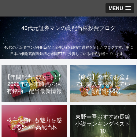
MENU
40代元証券マンの高配当株投資ブログ
40代の元証券マンがFIRE(配当金生活)を目指す過程を記したブログです。主に
日本の個別高配当銘柄と米国ETFに投資している様子を綴っています。
【年間配当127万円！】
【厳選】今年のお盆ま
2026年7月末時点の保
でに購入を検討してい
有銘柄・配当最新情報
る高配当株6選
東野圭吾おすすめ長編
株主優待にも魅力を感
小説ランキングベスト
じる5つの高配当株
10