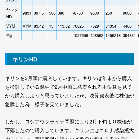
バンク
ヤマダ
9831
397.5
500
380
-8750
9000
250
9000
HD
VYM
VYM
83.42
15
113.82
76825
7529
84354
4400
合計
1027656
428562
1456218
394831
キリンHD
キリンを3月頭に購入しています。キリンは年末から購入
を検討している銘柄で2月中旬に発表される本決算を見て
から購入しようと思っていましたが、決算発表後に株価が
急騰した為、様子を見ていました。
しかし、ロシアウクライナ問題により2月下旬より株価が
下落したので購入しています。キリンにはコロナ感染拡大
やミャンマー市場撤退の行方など懸念材料もあるのです