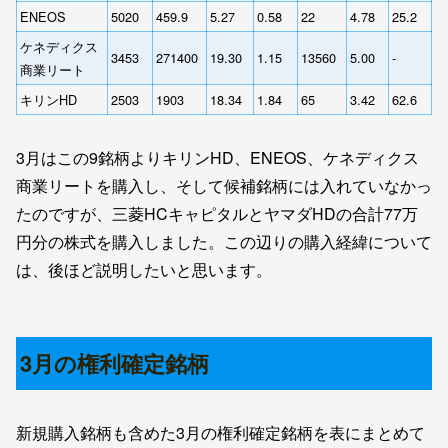
ENEOS
5020
459.9
5.27
0.58
22
4.78
25.2
ケネディクス
3453
271400
19.30
1.15
13560
5.00
‐
商業リート
キリンHD
2503
1903
18.34
1.84
65
3.42
62.6
3月はこの9銘柄よりキリンHD、ENEOS、ケネディクス
商業リートを購入し、そして候補銘柄には入れていなかっ
たのですが、三菱HCキャピタルとヤマダHDの合計77万
円分の株式を購入しました。この辺りの購入経緯について
は、後ほど説明したいと思います。
3月の権利確定銘柄
新規購入銘柄も含めた3月の権利確定銘柄を表にまとめて