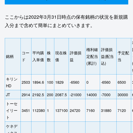
ここからは2022年3月31日時点の保有銘柄の状況を新規購
入分まで含めて簡単にまとめていきます。
権利確
評価損
コー
平均購
株
現在株
評価損
予定配
銘柄
定配当
益(配当
ド
入単価
数
価
益
当
(累計)
込)
キリン
2503
1894.6
100
1829
-6560
0
-6560
6500
HD
JT
2914
2192.5
200
2087.5
-21000
14000
-7000
30000
トーセ
イリー
3451
112380
1
137100
24720
7160
31880
7120
ト
ケネデ
ィクス