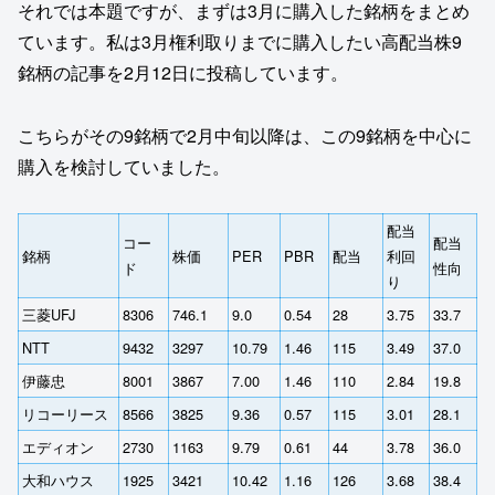
それでは本題ですが、まずは3月に購入した銘柄をまとめ
ています。私は3月権利取りまでに購入したい高配当株9
銘柄の記事を2月12日に投稿しています。
こちらがその9銘柄で2月中旬以降は、この9銘柄を中心に
購入を検討していました。
配当
コー
配当
銘柄
株価
PER
PBR
配当
利回
ド
性向
り
三菱UFJ
8306
746.1
9.0
0.54
28
3.75
33.7
NTT
9432
3297
10.79
1.46
115
3.49
37.0
伊藤忠
8001
3867
7.00
1.46
110
2.84
19.8
リコーリース
8566
3825
9.36
0.57
115
3.01
28.1
エディオン
2730
1163
9.79
0.61
44
3.78
36.0
大和ハウス
1925
3421
10.42
1.16
126
3.68
38.4