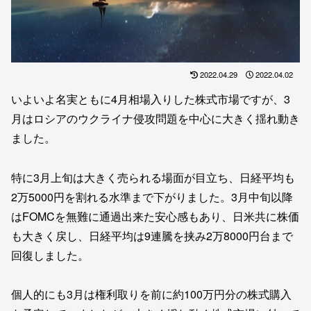
2022.04.29
2022.04.02
いよいよ名実ともに4月相場入りした株式市場ですが、3
月はロシアのウクライナ侵攻問題を中心に大きく揺れ動き
ました。
特に3月上旬は大きく売られる場面が目立ち、日経平均も
2万5000円を割れる水準まで下がりました。3月中旬以降
はFOMCを無難に通過出来た安心感もあり、日米共に株価
も大きく戻し、日経平均は9連騰を挟み2万8000円台まで
回復しました。
個人的にも3月は権利取りを前に約100万円分の株式購入