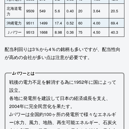
北海道電
9509
549
5.6
0.40
20
3.64
20.5
力
沖縄電力
9511
1499
17.4
0.52
60
4.00
69.4
Ｊパワー
9513
1668
8.98
0.36
75
4.50
40.3
配当利回りは3％から4％の銘柄も多いですが、配当性向
が高めの会社が多い点は注意が必要です。
Jパワーとは
戦後の電力不足を解消する為に1952年に国によって
設立。
各地に発電所を建設して日本の経済成長を支え、
2004年に完全民営化を果たす。
Jパワーは全国約100ヶ所の発電所で様々なエネルギ
ー(水力、風力、地熱、再生可能エネルギー、石炭火