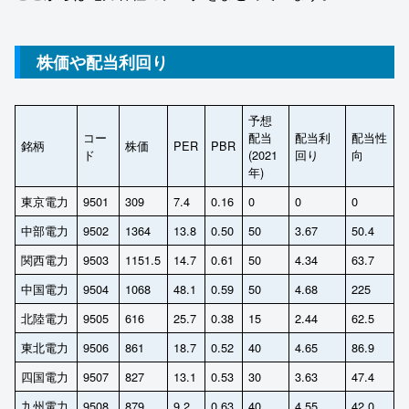
株価や配当利回り
予想
コー
配当
配当利
配当性
銘柄
株価
PER
PBR
ド
(2021
回り
向
年)
東京電力
9501
309
7.4
0.16
0
0
0
中部電力
9502
1364
13.8
0.50
50
3.67
50.4
関西電力
9503
1151.5
14.7
0.61
50
4.34
63.7
中国電力
9504
1068
48.1
0.59
50
4.68
225
北陸電力
9505
616
25.7
0.38
15
2.44
62.5
東北電力
9506
861
18.7
0.52
40
4.65
86.9
四国電力
9507
827
13.1
0.53
30
3.63
47.4
九州電力
9508
879
9.2
0.63
40
4.55
42.0