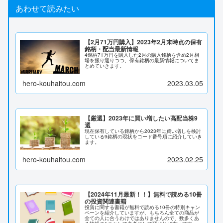
あわせて読みたい
【2月71万円購入】2023年2月末時点の保有
銘柄・配当最新情報
4銘柄71万円を購入した2月の購入銘柄を含め2月相
場を振り返りつつ、保有銘柄の最新情報についてま
とめていきます。
hero-kouhaitou.com
2023.03.05
【厳選】2023年に買い増したい高配当株9
選
現在保有している銘柄から2023年に買い増しを検討
している9銘柄の現状をコード番号順に紹介していき
ます。
hero-kouhaitou.com
2023.02.25
【2024年11月最新！！】無料で読める10冊
の投資関連書籍
投資に関する書籍が無料で読める10冊の特別キャン
ペーンを紹介していますが、もちろん全ての商品が
全ての人に合うわけではありませんので、数多くあ