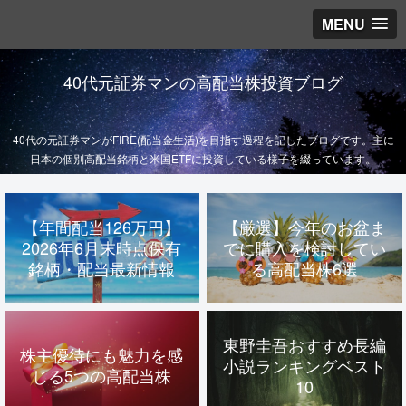
MENU
40代元証券マンの高配当株投資ブログ
40代の元証券マンがFIRE(配当金生活)を目指す過程を記したブログです。主に
日本の個別高配当銘柄と米国ETFに投資している様子を綴っています。
【年間配当126万円】
【厳選】今年のお盆ま
2026年6月末時点保有
でに購入を検討してい
銘柄・配当最新情報
る高配当株6選
東野圭吾おすすめ長編
株主優待にも魅力を感
小説ランキングベスト
じる5つの高配当株
10