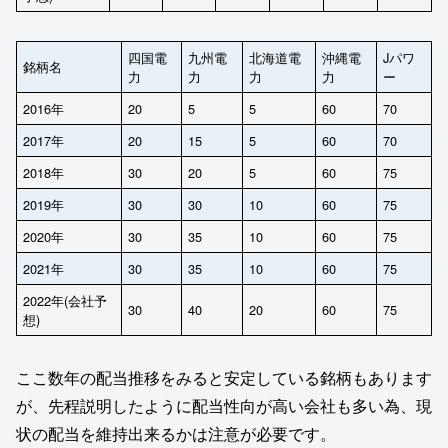
四国電
九州電
北海道電
沖縄電
Jパワ
銘柄名
力
力
力
力
ー
2016年
20
5
5
60
70
2017年
20
15
5
60
70
2018年
30
20
5
60
75
2019年
30
30
10
60
75
2020年
30
35
10
60
75
2021年
30
35
10
60
75
2022年(会社予
30
40
20
60
75
想)
ここ数年の配当推移をみると安定している銘柄もあります
が、先程説明したように配当性向が高い会社も多い為、現
状の配当を維持出来るかは注意が必要です。