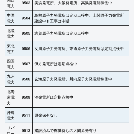
9503
美浜発電所、大飯発電所、高浜発電所稼働中
電力
中国
島根原子力発電所は定期点検中、上関原子力発電所
9504
電力
建設中も工事は中断
北陸
9505
志賀原子力発電所は定期点検中
電力
東北
9506
女川原子力発電所、東通原子力発電所は定期点検中
電力
四国
9507
伊方発電所は定期点検中
電力
九州
9508
玄海原子力発電所、川内原子力発電所稼働中
電力
北海
道電
9509
泊発電所は定期点検中
力
沖縄
9511
原発保有なし
電力
Ｊパ
9513
建設済みで稼働待ちの大間原発有り
ワー