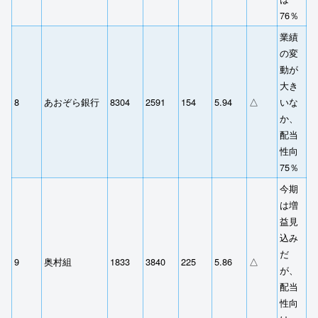
76％
業績
の変
動が
大き
8
あおぞら銀行
8304
2591
154
5.94
△
いな
か、
配当
性向
75％
今期
は増
益見
込み
だ
9
奥村組
1833
3840
225
5.86
△
が、
配当
性向