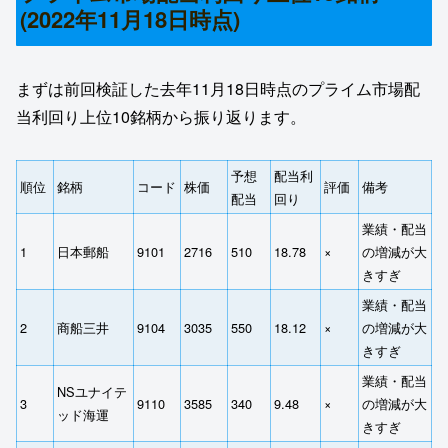
(2022年11月18日時点)
まずは前回検証した去年11月18日時点のプライム市場配
当利回り上位10銘柄から振り返ります。
予想
配当利
順位
銘柄
コード
株価
評価
備考
配当
回り
業績・配当
1
日本郵船
9101
2716
510
18.78
×
の増減が大
きすぎ
業績・配当
2
商船三井
9104
3035
550
18.12
×
の増減が大
きすぎ
業績・配当
NSユナイテ
3
9110
3585
340
9.48
×
の増減が大
ッド海運
きすぎ