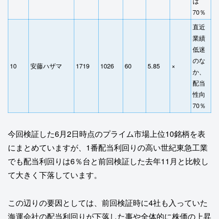
は
70％
直近
業績
低迷
のな
10
安藤ハザマ
1719
1026
60
5.85
×
か、
配当
性向
70％
今回検証した6月2日時点のプライム市場上位10銘柄を表
にまとめていますが、1番配当利回りの高い世紀東急工業
でも配当利回りは6％台と前回検証した去年11月と比較し
て大きく下落しています。
この辺りの要因としては、前回検証時に4社も入っていた
海運会社の配当利回りが下落した事や全体的に株価の上昇