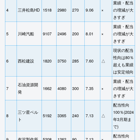
業績・配当
4
三井松島HD
1518
2980
270
9.06
×
の増減が大
きすぎ
業績・配当
5
川崎汽船
9107
2496
200
8.01
×
の増減が大
きすぎ
現状の配当
性向は80％
6
西松建設
1820
3750
285
7.60
△
超えも業績
は安定傾向
業績・配当
石油資源開
7
1662
4080
300
7.35
×
の増減が大
発
きすぎ
配当性向
三ツ星ベル
100％(2024
8
5192
3365
240
7.13
△
ト
年3月期ま
で)
配当性向
9
有沢製作所
5208
1262
90
7.13
×