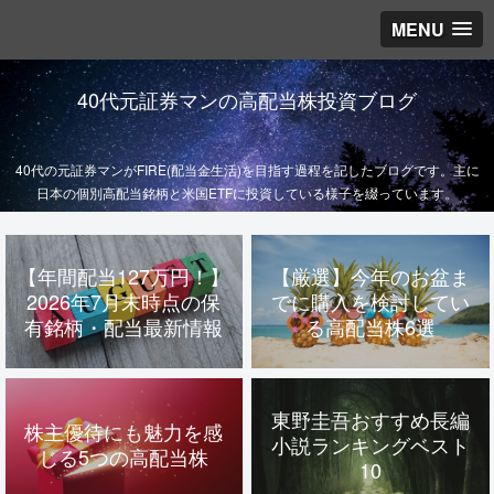
MENU
40代元証券マンの高配当株投資ブログ
40代の元証券マンがFIRE(配当金生活)を目指す過程を記したブログです。主に
日本の個別高配当銘柄と米国ETFに投資している様子を綴っています。
【年間配当127万円！】
【厳選】今年のお盆ま
2026年7月末時点の保
でに購入を検討してい
有銘柄・配当最新情報
る高配当株6選
東野圭吾おすすめ長編
株主優待にも魅力を感
小説ランキングベスト
じる5つの高配当株
10