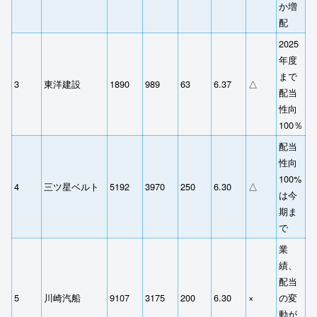
か増
配
2025
年度
まで
3
東洋建設
1890
989
63
6.37
△
配当
性向
100％
配当
性向
100%
4
三ツ星ベルト
5192
3970
250
6.30
△
は今
期ま
で
業
績、
配当
5
川崎汽船
9107
3175
200
6.30
×
の変
動が