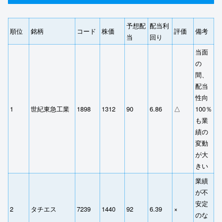
予想配
配当利
順位
銘柄
コード
株価
評価
備考
当
回り
当面
の
間、
配当
性向
1
世紀東急工業
1898
1312
90
6.86
△
100％
も業
績の
変動
が大
きい
業績
が不
安定
2
タチエス
7239
1440
92
6.39
×
のな