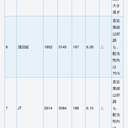
大き
過ぎ
直近
業績
は好
調
6
淺沼組
1852
3145
197
6.26
△
も、
配当
性向
は
70％
直近
業績
は好
調
7
JT
2914
3084
188
6.10
△
も、
配当
性向
は