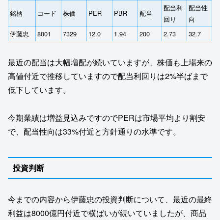
配当利
配当性
銘柄
コード
株価
PER
PBR
配当
回り
向
伊藤忠
8001
7329
12.0
1.94
200
2.73
32.7
最近の配当は大幅増配が続いていますが、株価も上場来の
高値付近で推移していますので配当利回りは2%半ばまで
低下しています。
今期業績は増益見込みですのでPERは市場平均より割安
で、配当性向は33%付近と方針通りの水準です。
投資判断
今までの内容から伊藤忠の投資判断について、最近の最終
利益は8000億円付近で横ばいが続いていましたが、商品