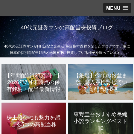
MENU
40代元証券マンの高配当株投資ブログ
40代の元証券マンがFIRE(配当金生活)を目指す過程を記したブログです。主に
日本の個別高配当銘柄と米国ETFに投資している様子を綴っています。
【年間配当127万円！】
【厳選】今年のお盆ま
2026年7月末時点の保
でに購入を検討してい
有銘柄・配当最新情報
る高配当株6選
東野圭吾おすすめ長編
株主優待にも魅力を感
小説ランキングベスト
じる5つの高配当株
10